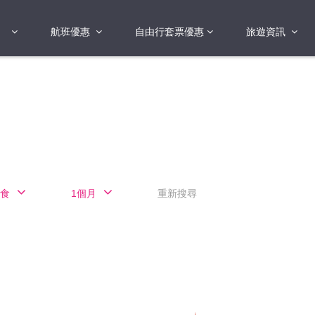
航班優惠
自由行套票優惠
旅遊資訊
2018年
2019年
亞洲
港澳地區 日本 
國
2017年
歐洲
2019年
美洲
FI蛋
澳洲
食
1個月
重新搜尋
險
非洲
其他