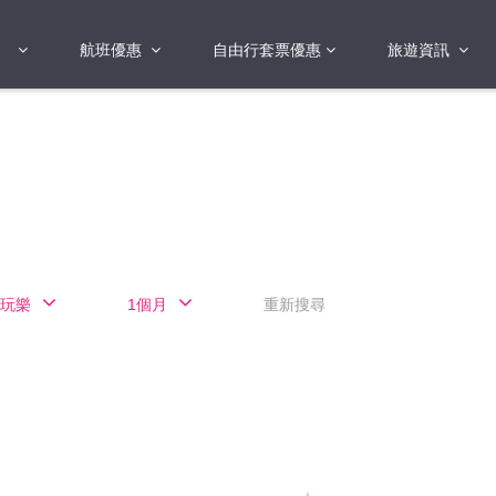
航班優惠
自由行套票優惠
旅遊資訊
2018年
2019年
亞洲
港澳地區 日本 
國
2017年
歐洲
2019年
美洲
FI蛋
澳洲
玩樂
1個月
重新搜尋
險
非洲
其他