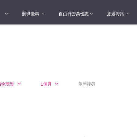
航班優惠
自由行套票優惠
旅遊資訊
2018年
2019年
亞洲
港澳地區 日本 
國
2017年
歐洲
2019年
美洲
FI蛋
澳洲
購物玩樂
1個月
重新搜尋
險
非洲
其他