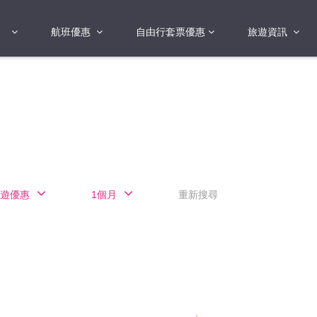
航班優惠
自由行套票優惠
旅遊資訊
2018年
2019年
亞洲
港澳地區 日本 
國
2017年
歐洲
2019年
美洲
FI蛋
澳洲
遊優惠
1個月
重新搜尋
險
非洲
其他