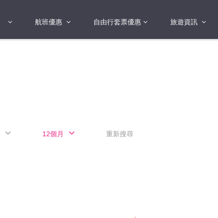
航班優惠
自由行套票優惠
旅遊資訊
2018年
2019年
亞洲
港澳地區 日本 
國
2017年
歐洲
2019年
美洲
FI蛋
澳洲
12個月
重新搜尋
險
非洲
其他