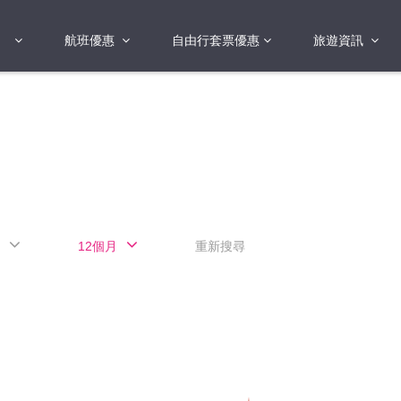
航班優惠
自由行套票優惠
旅遊資訊
2018年
2019年
亞洲
港澳地區 日本 
國
2017年
歐洲
2019年
美洲
FI蛋
澳洲
12個月
重新搜尋
險
非洲
其他