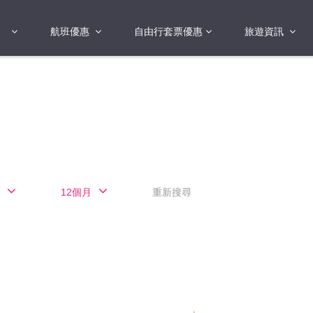
航班優惠
自由行套票優惠
旅遊資訊
2018年
2019年
亞洲
港澳地區 日本 
國
2017年
歐洲
2019年
美洲
FI蛋
澳洲
12個月
重新搜尋
險
非洲
其他