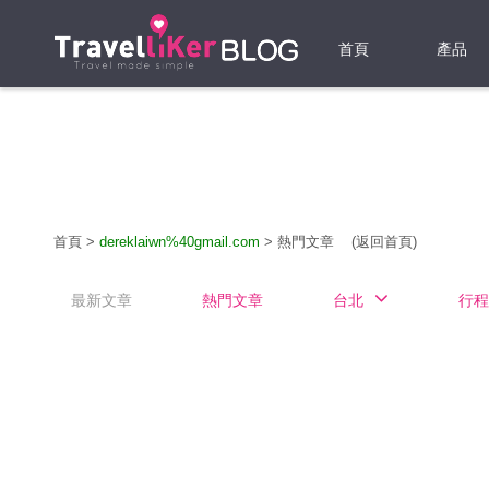
首頁
產品
機票
酒店
當地游
首頁
>
dereklaiwn%40gmail.com
>
熱門文章
(返回首頁)
租借WI
最新文章
熱門文章
台北
行程
旅遊保