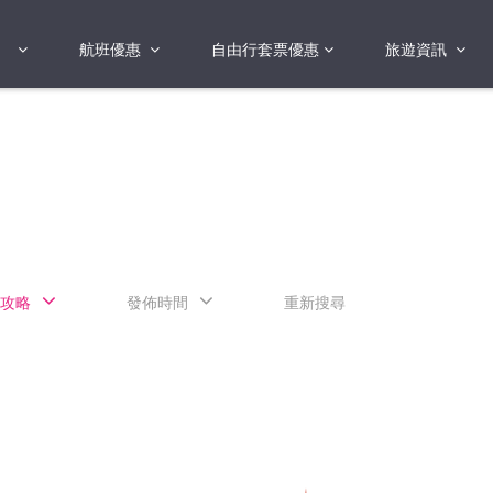
航班優惠
自由行套票優惠
旅遊資訊
2018年
2019年
亞洲
港澳地區 日本 
國
2017年
歐洲
2019年
美洲
FI蛋
澳洲
攻略
發佈時間
重新搜尋
險
非洲
其他