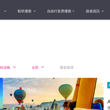
航班優惠
自由行套票優惠
旅遊資訊
2018年
2019年
亞洲
港澳地區 日本 
國
2017年
歐洲
2019年
美洲
FI蛋
澳洲
程攻略
全部
重新搜尋
險
非洲
其他
A