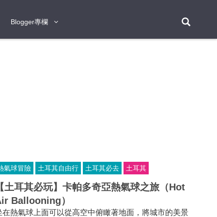
Blogger專欄
Blogger專欄
台北
台南
台中
台灣
泰
東京
大阪
京都
神戶
北海道
札幌
小樽
日本
登入/註冊
福岡
沖繩
登別
阿蘇
岡山
奈良
層雲峽
名古屋
鹿兒島
新宿
宮崎
金澤
富良野
四國
熊本
九州
首爾
釜山
濟州
韓國
曼谷
芭堤雅
華欣
清邁
清萊
大城府
泰國
素可泰
羅勇
其他
普吉
熱氣球冒險
土耳其自由行
土耳其必去
土耳其
新加坡
【土耳其必玩】卡帕多奇亞熱氣球之旅（Hot
新山
吉隆坡
馬六甲
狄臣港
檳城
馬來西亞
ir Ballooning）
峴港
胡志明市
芽莊
越南
坐在熱氣球上面可以從高空中俯瞰著地面，將城市的美景