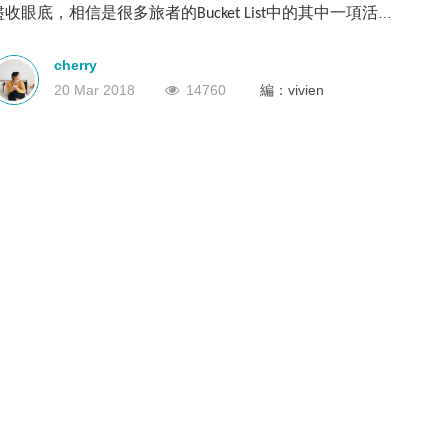
盡收眼底，相信是很多旅者的
中的其中一項活
Bucket List
深圳
香港
中國
動。位於土耳其的卡帕多亞目前是世界上數一數二的熱氣
球飛行地點，其熱氣球之旅絕對能讓人終身難忘！
cherry
20 Mar 2018
14760
編：vivien