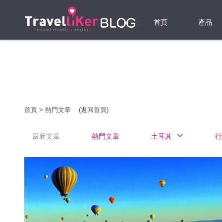
首頁
產品
機票
酒店
當地游
首頁
>
熱門文章
(返回首頁)
租借WI
最新文章
熱門文章
土耳其
行
旅遊保