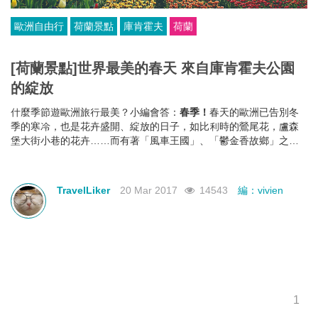
歐洲自由行
荷蘭景點
庫肯霍夫
荷蘭
[荷蘭景點]世界最美的春天 來自庫肯霍夫公園
的綻放
什麼季節遊歐洲旅行最美？小編會答：
春季！
春天的歐洲已告別冬
季的寒冷，也是花卉盛開、綻放的日子，如比利時的鶯尾花，盧森
堡大街小巷的花卉……而有著「風車王國」、「鬱金香故鄉」之稱
的荷蘭絕對是一個堪稱世界最美春天的地方，因為
TravelLiker
20 Mar 2017
14543
編：vivien
1