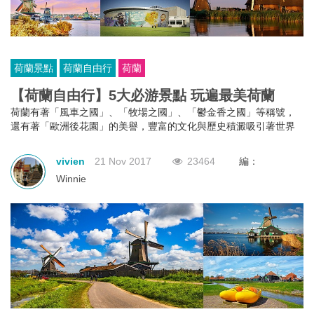
荷蘭景點
荷蘭自由行
荷蘭
【荷蘭自由行】5大必游景點 玩遍最美荷蘭
荷蘭有著「風車之國」、「牧場之國」、「鬱金香之國」等稱號，
還有著「歐洲後花園」的美譽，豐富的文化與歷史積澱吸引著世界
各地的遊人到此一遊。荷蘭這麼多景點，該去哪呢？小編這就為大
家介紹荷蘭自由行必游的5大景點。
vivien
21 Nov 2017
23464
編：
Winnie