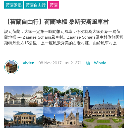
荷蘭景點
荷蘭自由行
荷蘭
【荷蘭自由行】荷蘭地標 桑斯安斯風車村
說到荷蘭，大家一定第一時間想到風車，今次就為大家介紹一處荷
蘭地標 --- Zaanse Schans風車村。Zaanse Schans風車村位於阿姆
斯特丹北方15公里，是一座風景秀美的古老村莊。由於風車村是荷
蘭著名的旅遊地，因此每年都吸引著大量遊客前來參觀。
vivien
08 Nov 2017
21371
編：Winnie