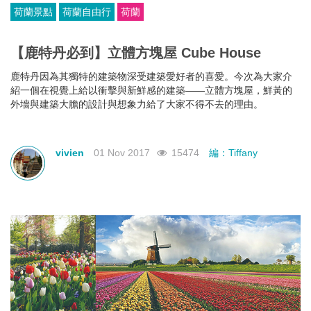
荷蘭景點
荷蘭自由行
荷蘭
【鹿特丹必到】立體方塊屋 Cube House
鹿特丹因為其獨特的建築物深受建築愛好者的喜愛。今次為大家介
紹一個在視覺上給以衝擊與新鮮感的建築——立體方塊屋，鮮黃的
外墻與建築大膽的設計與想象力給了大家不得不去的理由。
vivien
01 Nov 2017
15474
編：Tiffany