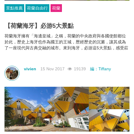
景點推薦
荷蘭自由行
荷蘭
【荷蘭海牙】必游5大景點
荷蘭海牙擁有「海邊皇城」之稱，荷蘭的中央政府與各國使館都位
於此，歷史上海牙也作為國王的王城，歷經歷史的沉澱，讓其成為
了一座現代與古典交融的城市。來到海牙，必游這5大景點，感受莊
嚴與藝術的古城魅力。
vivien
15 Nov 2017
19139
編：Tiffany