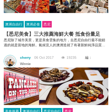
澳洲自由行
澳洲必食
悉尼
【悉尼美食】三大推薦海鮮大餐 抵食份量足
悉尼除了城市美景，更是美食雲集的地方，去悉尼自由行最不能錯
過的就是當地的海鮮。氣候宜人的澳洲造就了有著新鮮純淨品質的
澳洲海鮮，物美價廉，份量十足。在悉尼吃海鮮有三個好去處：悉
尼魚市場(Fish market)、情人港(Daring Harbour)、悉尼塔(Sydney
cherry
06 Oct 2017
19235
編：
Tower)，去悉尼自由行一定要去試一下。
Winnie
美食推薦
澳洲自由行
悉尼自由行
悉尼