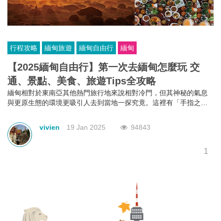
行程攻略
緬甸旅遊
緬甸自由行
緬甸
【2025緬甸自由行】第一次去緬甸怎麼玩 交
通、景點、美食、旅遊Tips全攻略
緬甸相對於東南亞其他熱門旅行地來說相對冷門，但其神秘的氣息
與更原生態的環境更吸引人去到當地一探究竟。這裡有「手指之處
必有浮屠」的蒲甘，有「水上人家」茵萊湖，在古王都曼德勒看最
美的烏本橋日落。這篇文章就教大家第一次緬甸自由行該怎麼玩，
vivien
19 Jan 2025
94843
交通、景點、美食等一應俱全。
1