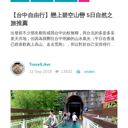
【台中自由行】戀上碧空山巒 5日自然之
旅推薦
出發前不少朋友都告戒我台中比較無聊，與台北的多姿多采
差天共地，但因為我嚮往台中明媚的山水風光（平日在香港
已經喜歡跑上高山、走去荒島），所以對於自己安排得行程
滿滿的四天走訪大自然之旅，還是由衷期待。香港最高的山
亦不到一千米，能每天都待在海拔比香港要高的地方，感覺
如何？一個字：爽！
TravelLiker
11 Sep 2018
13932
編：vivien