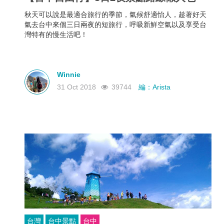
秋天可以說是最適合旅行的季節，氣候舒適怡人，趁著好天
氣去台中來個三日兩夜的短旅行，呼吸新鮮空氣以及享受台
灣特有的慢生活吧！
Winnie
31 Oct 2018
39744
編：Arista
台灣
台中景點
台中