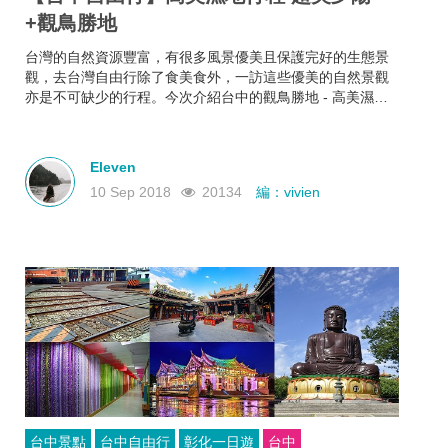
+觀鳥勝地
台灣的自然資源豐富，有很多風景優美且保護完好的生態景
觀，去台灣自由行除了食美食外，一訪這些優美的自然景觀
亦是不可缺少的行程。今次介紹台中的觀鳥勝地 - 高美濕地
風景區，是一個豐富多元的生態區域，可以欣賞難得一見的
生態景觀。
Eleven
10 Sep 2018
20134
編：vivien
台中景點
台中自由行
彰化一日遊
台中