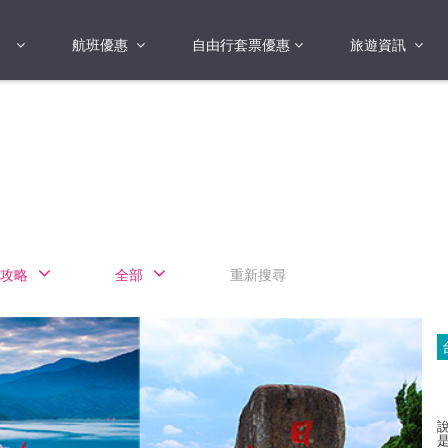
航班優惠
自由行套票優惠
旅遊資訊
2018年
2019年
亞洲
港澳地區 日本 
國
2017年
歐洲
2019年
美洲
FI蛋
澳洲
攻略
全部
重新搜尋
險
非洲
其他