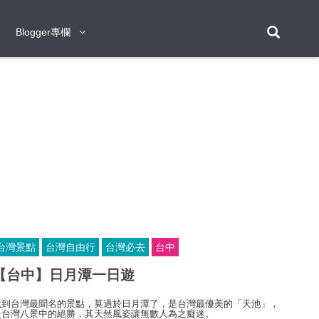
Blogger專欄
Blogger專欄
台北
台南
台中
台灣
泰
東京
大阪
京都
神戶
北海道
札幌
小樽
日本
登入/註冊
福岡
沖繩
登別
阿蘇
岡山
奈良
層雲峽
名古屋
鹿兒島
新宿
宮崎
金澤
富良野
四國
熊本
九州
首爾
釜山
濟州
韓國
曼谷
芭堤雅
華欣
清邁
清萊
大城府
泰國
素可泰
羅勇
其他
普吉
台灣景點
台灣自由行
台灣必去
台中
新加坡
【台中】日月潭一日遊​
新山
吉隆坡
馬六甲
狄臣港
檳城
馬來西亞
說到台灣最聞名的景點，莫過於日月潭了，是台灣最優美的「天池」，
峴港
胡志明市
芽莊
越南
是台灣八景中的絕勝，其天然風姿讓無數人為之癡迷。