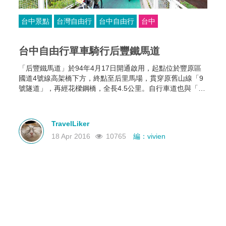
台中景點
台灣自由行
台中自由行
台中
台中自由行單車騎行后豐鐵馬道
「后豐鐵馬道」於94年4月17日開通啟用，起點位於豐原區
國道4號線高架橋下方，終點至后里馬場，貫穿原舊山線「9
號隧道」，再經花樑鋼橋，全長4.5公里。自行車道也與「東
豐自行車綠廊」相接，形成總長18公里，具獨特懷舊魅力的
自行車專用道。
TravelLiker
18 Apr 2016
10765
編：vivien