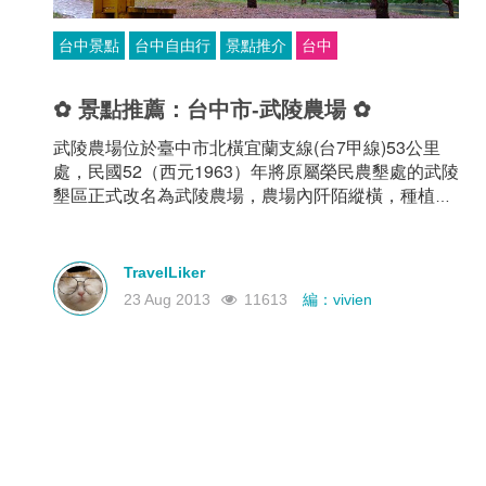
台中景點
台中自由行
景點推介
台中
✿ 景點推薦：台中市-武陵農場 ✿
武陵農場位於臺中市北橫宜蘭支線(台7甲線)53公里
處，民國52（西元1963）年將原屬榮民農墾處的武陵
墾區正式改名為武陵農場，農場內阡陌縱橫，種植高
山蔬果與茶葉（青心烏龍），四季風情不同。
TravelLiker
23 Aug 2013
11613
編：vivien