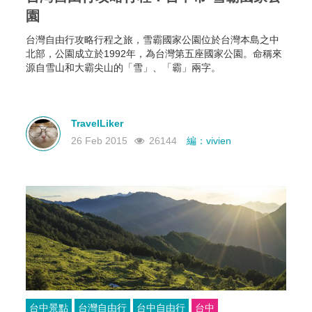
園
台灣自由行攻略行程之旅，雪霸國家公園位於台灣本島之中
北部，公園成立於1992年，為台灣第五座國家公園。命稱來
源自雪山和大霸尖山的「雪」、「霸」兩字。
TravelLiker
26 Feb 2015
26144
編：vivien
台中景點
台灣自由行
台中自由行
台中