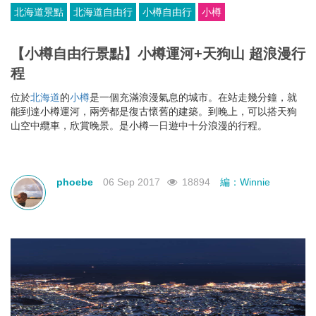
北海道景點
北海道自由行
小樽自由行
小樽
【小樽自由行景點】小樽運河+天狗山 超浪漫行
程
位於
北海道
的
小樽
是一個充滿浪漫氣息的城市。在站走幾分鐘，就
能到達小樽運河，兩旁都是復古懷舊的建築。到晚上，可以搭天狗
山空中纜車，欣賞晚景。是小樽一日遊中十分浪漫的行程。
phoebe
06 Sep 2017
18894
編：Winnie