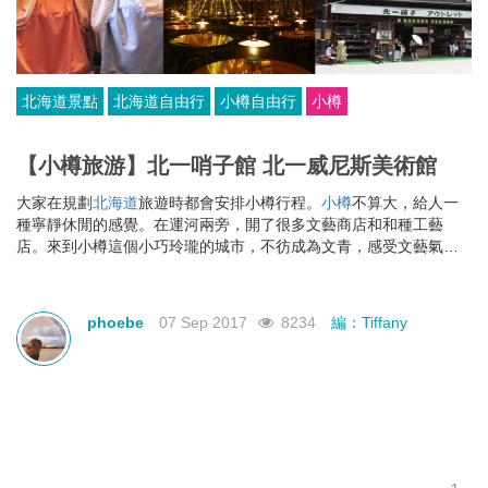
北海道景點
北海道自由行
小樽自由行
小樽
【小樽旅游】北一哨子館 北一威尼斯美術館
大家在規劃
北海道
旅遊時都會安排小樽行程。
小樽
不算大，給人一
種寧靜休閒的感覺。在運河兩旁，開了很多文藝商店和和種工藝
店。來到小樽這個小巧玲瓏的城市，不彷成為文青，感受文藝氣
息。
phoebe
07 Sep 2017
8234
編：Tiffany