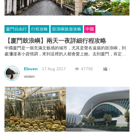
廈門自由行
行程攻略
鼓浪嶼旅遊攻略
中國
【廈門鼓浪嶼】兩天一夜詳細行程攻略
中國廈門是一個充滿文藝感的城市，尤其是聲名遠揚的鼓浪嶼，到
處瀰漫著小資情調，來到這裡的人都會愛上她。去到廈門，肯定少
不了安排兩天到鼓浪嶼遊玩，就參考下這份兩天一夜行程吧。
Eleven
17 Aug 2017
47795
編：
vivien