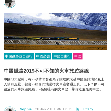
中國鐵路遊自遊行
中國必去
中國自由行
中國
中國鐵路2019不可不知的火車旅遊路線
中國地大脈搏，有不少背包客都為了體驗或感受中國最貼地的風土
人情和風景，都會不約而同地選擇火車這交通工具。以下７條不可
錯過的火車旅遊路線，7張要擁有的火車票，帶你走遍最美中國。
Sophia
20 Jan 2019
17979
編：Tiffany