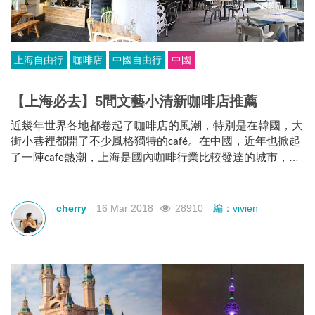
上海自由行
咖啡店
中國自由行
中國
【上海必去】5間文藝小清新咖啡店推薦
近幾年世界各地都卷起了咖啡店的風潮，特別是在韓國，大
街小巷裡都開了不少風格獨特的
。在中國，近年也掀起
café
了一陣
熱潮，上海是國內咖啡行業比較發達的城市，以
cafe
下就向大家推薦一下上海
年必去的五間咖啡店。
2018
cherry
16 Mar 2018
28910
編：vivien