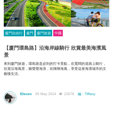
廈門自由行
廈門
廈門旅遊
中國
【廈門環島路】沿海岸線騎行 欣賞最美海濱風
景
來到廈門旅遊，環島路是必到的打卡景點，在寬闊的道路上騎行，
欣賞沿海風景，聽聲聲海浪，吹陣陣海風，享受這座海濱城市的文
藝慢生活。
Eleven
05 May 2024
22678
編：Tiffany