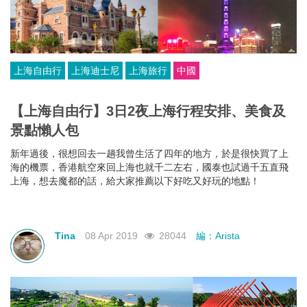
上海自由行
上海迪士尼
上海旅行
中國
【上海自由行】3日2夜上海行程安排、美食及
景點懶人包
新年過後，很想回去一趟我曾生活了四年的地方，於是很快買了上
海的機票，香港航空來回上海也就千二左右，國泰也試過千五直飛
上海，想去魔都的話，給大家推薦以下好吃又好玩的地點！
Tina
08 Apr 2019
28044
編：Arista