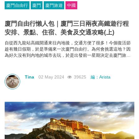
廈門自由行
廈門
廈門旅遊
中國
廈門自由行懶人包｜廈門三日兩夜高鐵遊行程
安排、景點、住宿、美食及交通攻略(上)
自從西九龍站高鐵開通來往內地後，交通方便了很多！今個復活節
趁有幾日假期，於是準備來一次廈門自由行。為何會挑選這地？因
為好久沒有到內地的城市去玩，於是出發前一星期決定去廈門旅
遊！
Tina
02 May 2024
39625
編：Arista