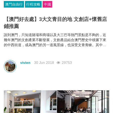
澳門自由行
行程攻略
中國
【澳門好去處】3大文青目的地 文創店+懷舊店
鋪推薦
說到澳門，只知道賭場和商場以及大三巴等熱門景點是不夠的，近
幾年澳門的文創產業不斷發展，文創產品結合澳門歷史中積澱下來
的中西街道，成為澳門的另一道風景線，也深受文青青睞。其中還
有不少文創店以及懷舊店鋪，聽小編一一推薦。
vivien
30 Jun 2018
29753