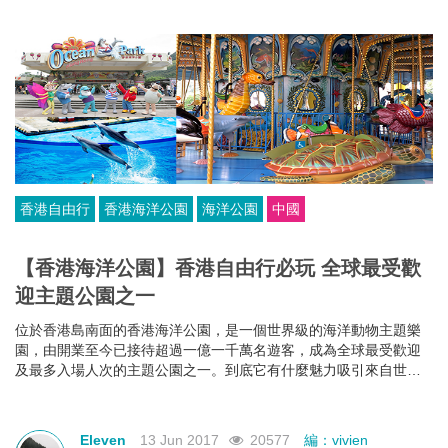
香港自由行
香港海洋公園
海洋公園
中國
【香港海洋公園】香港自由行必玩 全球最受歡
迎主題公園之一
位於香港島南面的香港海洋公園，是一個世界級的海洋動物主題樂
園，由開業至今已接待超過一億一千萬名遊客，成為全球最受歡迎
及最多入場人次的主題公園之一。到底它有什麼魅力吸引來自世界
各地的遊客？跟隨小編一起來看看吧!
Eleven
13 Jun 2017
20577
編：vivien