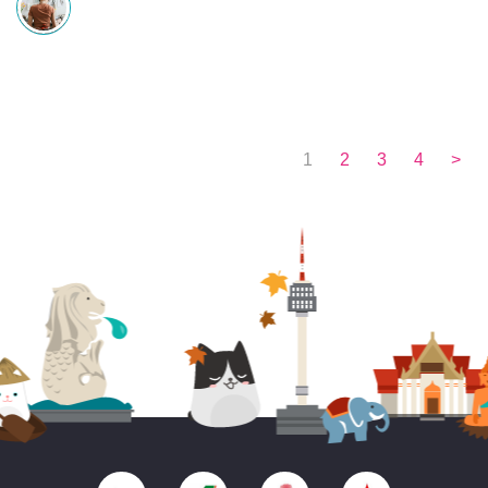
1
2
3
4
>