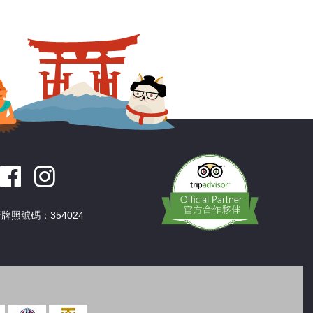
深圳
香港
中國
牌照號碼：354024