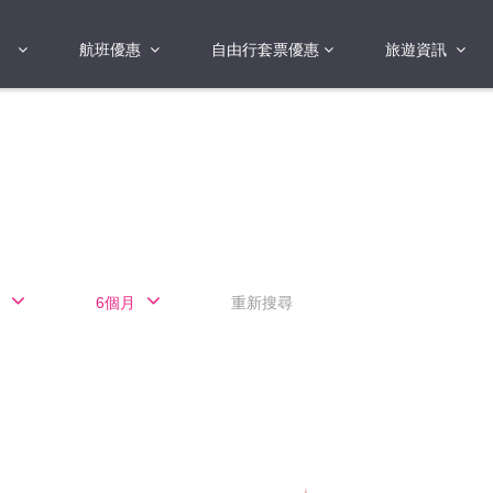
航班優惠
自由行套票優惠
旅遊資訊
2018年
2019年
亞洲
港澳地區 日本 
國
2017年
歐洲
2019年
美洲
FI蛋
澳洲
6個月
重新搜尋
險
非洲
其他