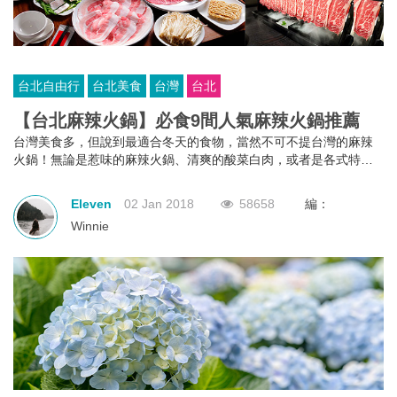
台北自由行
台北美食
台灣
台北
【台北麻辣火鍋】必食9間人氣麻辣火鍋推薦
台灣美食多，但說到最適合冬天的食物，當然不可不提台灣的麻辣
火鍋！無論是惹味的麻辣火鍋、清爽的酸菜白肉，或者是各式特色
養生鍋，都是冬天去台灣自由行不可以錯過的美食。今次為大家整
理了台北九大人氣麻辣火鍋，配料和味道各有特色，推薦大家去台
Eleven
02 Jan 2018
58658
編：
北的時候去試一試
Winnie