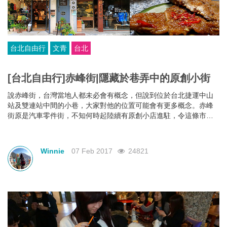
台北自由行
文青
台北
[台北自由行]赤峰街|隱藏於巷弄中的原創小街
說赤峰街，台灣當地人都未必會有概念，但說到位於台北捷運中山
站及雙連站中間的小巷，大家對他的位置可能會有更多概念。赤峰
街原是汽車零件街，不知何時起陸續有原創小店進駐，令這條市井
小巷變得不甘於平凡。
Winnie
07 Feb 2017
24821