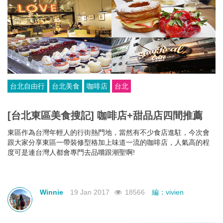
台北自由行
台北美食
咖啡店
台北
[台北東區美食搜記] 咖啡店+甜品店四間推薦
東區作為台灣年輕人的行街熱門地，當然有不少食店進駐，今次會
跟大家分享東區一帶裝修型格加上味道一流的咖啡店，人氣高的程
度可是連台灣人都會專門去品嚐跟潮聖啊!
Winnie
19 Jan 2017
18566
編：vivien