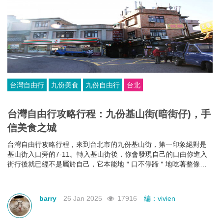
台灣自由行
九份美食
九份自由行
台北
台灣自由行攻略行程：九份基山街(暗街仔)，手
信美食之城
台灣自由行攻略行程，來到台北市的九份基山街，第一印象絕對是
基山街入口旁的7-11。轉入基山街後，你會發現自己的口由你進入
街行後就已經不是屬於自己，它本能地＂口不停蹄＂地吃著整條街
上林立滿目的美食。有深坑烤臭豆腐、九份傳統魚丸、綜合魚丸
湯、紅糟素肉圓、花生卷、油蔥粿、芋仔粿等等。基山街絕對是追
求keep fit體態的人，特別是女士門的一大挑戰。
barry
26 Jan 2025
17916
編：vivien