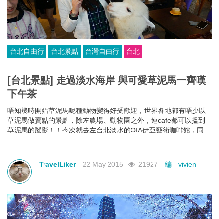
台北自由行
台北景點
台灣自由行
台北
[台北景點] 走過淡水海岸 與可愛草泥馬一齊嘆
下午茶
唔知幾時開始草泥馬呢種動物變得好受歡迎，世界各地都有唔少以
草泥馬做賣點的景點，除左農場、動物園之外，連cafe都可以搵到
草泥馬的蹤影！！今次就去左台北淡水的OIA伊亞藝術咖啡館，同草
泥馬一齊嘆下午茶，睇下佢地有幾打耳先～
TravelLiker
22 May 2015
21927
編：vivien