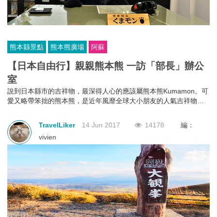
熊本縣景點
熊本熊廣場
阿蘇
【日本自由行】親親熊本熊 一訪「部長」辦公
室
說到日本縣市的吉祥物，最深得人心的應該屬熊本熊Kumamon。可
愛又略帶笨拙的熊本熊，是近年風靡全球大小朋友的人氣吉祥物。
如果你也是熊本熊的粉絲，便一定不能錯過這座熊本熊廣場！
TravelLiker
14 Jun 2017
14178
編：
vivien