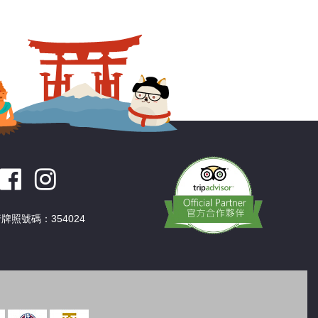
深圳
香港
中國
牌照號碼：354024