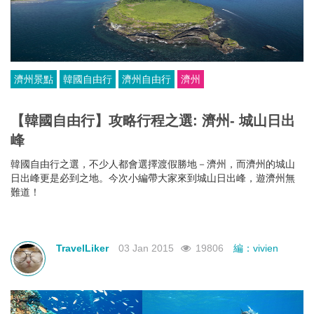
濟州景點
韓國自由行
濟州自由行
濟州
【韓國自由行】攻略行程之選: 濟州- 城山日出
峰
韓國自由行之選，不少人都會選擇渡假勝地－濟州，而濟州的城山
日出峰更是必到之地。今次小編帶大家來到城山日出峰，遊濟州無
難道！
TravelLiker
03 Jan 2015
19806
編：vivien