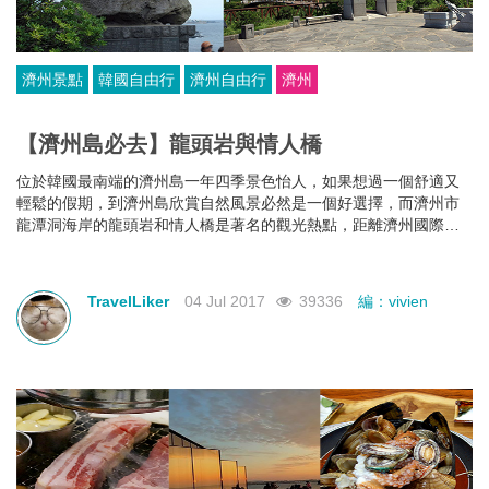
濟州景點
韓國自由行
濟州自由行
濟州
【濟州島必去】龍頭岩與情人橋
位於韓國最南端的濟州島一年四季景色怡人，如果想過一個舒適又
輕鬆的假期，到濟州島欣賞自然風景必然是一個好選擇，而濟州市
龍潭洞海岸的龍頭岩和情人橋是著名的觀光熱點，距離濟州國際機
場只需15分鐘左右車程，非常方便。
TravelLiker
04 Jul 2017
39336
編：vivien