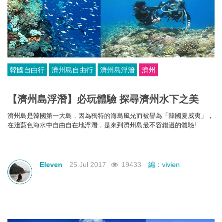
韓國自由行
濟州島自由行
濟州島浮潛
濟州
【濟州島浮潛】必玩體驗 探尋​濟州水下之美
濟州島是韓國第一大島，因為獨特的海島風光而
被譽為「韓國夏威夷」，
在淺藍色海水中自由自在地浮潛，是來到濟州島最不容錯過的體驗!
Eleven
25 Jul 2017
19433
編：vivien