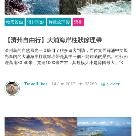
韓國景點
濟州景點
柱狀節理帶
濟州
【濟州自由行】大浦海岸柱狀節理帶
濟州島的自然風光一直吸引了很多遊客到訪，而位於西歸浦中文觀
光區內的大浦海岸柱狀節理帶是其中一個不能錯過的景點。柱狀節
理高達30-40米，寬達1000米左右，其規模大小是韓國最大，它更
於2005年被指定為天然記念物第443號。
TravelLiker
14 Jun 2017
33269
編：vivien