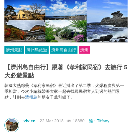
濟州景點
濟州島旅遊
濟州島自由行
濟州
【濟州島自由行】跟著《孝利家民宿》去旅行 5
大必遊景點
韓國大熱綜藝《孝利家民宿》最近播出了第二季，火爆程度與第一
季相當，今次小編就帶著大家一起去找尋民宿客人到過的熱門景
點，計劃去
濟州島
的朋友千萬別錯了。
vivien
22 Mar 2018
18380
編：Tiffany