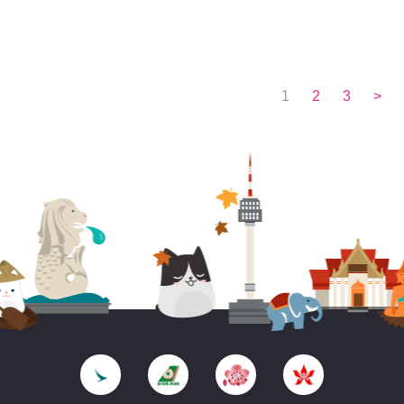
1
2
3
>