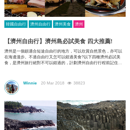
韓國自由行
濟州自由行
濟州美食
濟州
【濟州自由行】濟州島必試美食 四大推薦!
濟州是一個頗適合短途自由行的地方，可以欣賞自然景色，亦可以
在海邊漫步。不過自由行又怎可以錯過美食?以下四種濟州必試美
食，是濟州旅行絕對不可以錯過的，計劃濟州自由行行程前記住要
Mark低以下四種美食，令行程更完美!
Winnie
20 Mar 2018
38823