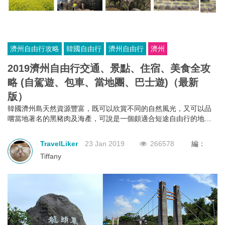
濟州自由行攻略
韓國自由行
濟州自由行
濟州
2019濟州自由行交通、景點、住宿、美食全攻
略 (自駕遊、包車、當地團、巴士遊)（最新
版）
韓國濟州島天然資源豐富，既可以欣賞不同的自然風光，又可以品
嚐當地著名的黑豬肉及海產，可說是一個頗適合短途自由行的地
方。不過因為濟州的交通沒有大城市那麼方便，亦沒有地鐵，令不
少想去濟州自由行的朋友卻步。其實只要配合自己所需，選擇最合
TravelLiker
23 Jan 2019
266578
編：
適的交通方法，自由行遊濟州並沒有想象中困難。以下介紹4種濟州
Tiffany
自由行可以考慮的交通方法: 自駕遊、包的士、跟當地團及坐巴士，
出發前了解好濟州交通，一切都難不到您！