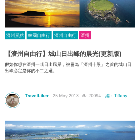
濟州景點
韓國自由行
濟州自由行
濟州
【濟州自由行】城山日出峰的晨光(更新版)
假如你想在濟州一睹日出風景，被譽為「濟州十景」之首的城山日
出峰必定是你的不二之選。
TravelLiker
25 May 2013
20094
編：Tiffany