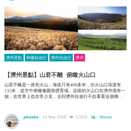
濟州景點
韓國自由行
濟州自由行
濟州
【濟州景點】山君不離 俯瞰火山口
山君不離是一座死火山，海拔只有400多米，但火山口深度有
132米，從空中俯瞰像圓形體育場。這樣的火山口在濟州僅有一
個，在世界上也非常少見，去到濟州自遊行不妨看看這個獨特
的地貌。
phoebe
21 Mar 2018
17023
編：Winnie