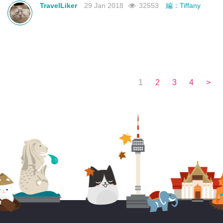
TravelLiker
29 Jan 2018
32553
編：Tiffany
1
2
3
4
>