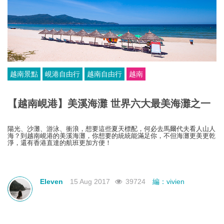
越南景點
峴港自由行
越南自由行
越南
【越南峴港】美溪海灘 世界六大最美海灘之一
陽光、沙灘、游泳、衝浪，想要這些夏天標配，何必去馬爾代夫看人山人
海？到越南峴港的美溪海灘，你想要的統統能滿足你，不但海灘更美更乾
淨，還有香港直達的航班更加方便！
Eleven
15 Aug 2017
39724
編：vivien