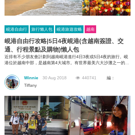
峴港自由行
旅行懶人包
峴港旅遊攻略
越南
峴港自由行攻略|5日4夜峴港(含越南簽證、交
通、行程景點及購物)懶人包
近排有不少朋友會計劃到越南峴港進行4日3夜或5日4夜的旅行。峴
港位於越南中部，是越南第4大城市。有世界最美六大沙灘之一的美
溪沙灘，亦有占婆島、巴拿山、順化皇城、會安古鎮等景點，是一
個不錯的渡假好去處。小編剛從峴港回來，即為大家帶來最新峴港
Winnie
30 Aug 2018
440741
編：
自由行攻略，今次介紹5天4夜的懶人包有峴港行程、交通、景點及
Tiffany
購物攻略，要去峴港旅行的朋友不要錯過!