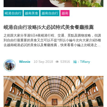
峴港自由行
越南美食
越南自由行
越南
峴港自由行攻略|5大必試特式美食餐廳推薦
之前跟大家分享過5日4夜峴港行程、交通、景點及購物攻略，但講
到自由行最重要的美食又怎可以不提?所以小編今次向大家介紹5種
去越南峴港必試的美食以及餐廳推薦，快來看看小編上次峴港之旅
的美食路線及食評吧!
Winnie
10 Sep 2018
53916
編：Tiffany