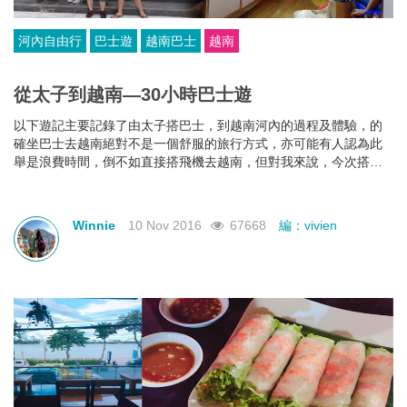
河內自由行
巴士遊
越南巴士
越南
從太子到越南—30小時巴士遊
以下遊記主要記錄了由太子搭巴士，到越南河內的過程及體驗，的
確坐巴士去越南絕對不是一個舒服的旅行方式，亦可能有人認為此
舉是浪費時間，倒不如直接搭飛機去越南，但對我來說，今次搭巴
士去越南是獨一無異，非常難忘的旅遊經歷，我很興幸當時有這樣
的衝動及一班朋友令我成功完成這次旅程。一百個人有一百種旅行
方法，如果你對巴士遊越南有興趣，可以在下面文章了解更多，亦
Winnie
10 Nov 2016
67668
編：vivien
歡迎隨時留言你的感想喔!