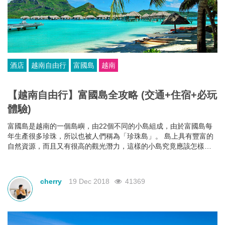
酒店
越南自由行
富國島
越南
【越南自由行】富國島全攻略 (交通+住宿+必玩
體驗)
富國島是越南的一個島嶼，由22個不同的小島組成，由於富國島每
年生產很多珍珠，所以也被人們稱為「珍珠島」。 島上具有豐富的
自然資源，而且又有很高的觀光潛力，這樣的小島究竟應該怎樣玩
呢？小編現在就來告訴大家如何玩遍整個富國島！
cherry
19 Dec 2018
41369