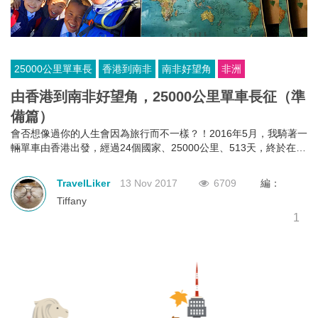
25000公里單車長
香港到南非
南非好望角
非洲
由香港到南非好望角，25000公里單車長征（準
備篇）
會否想像過你的人生會因為旅行而不一樣？！2016年5月，我騎著一
輛單車由香港出發，經過24個國家、25000公里、513天，終於在
2017年10月到達了終點──南非好望角。一段開始人生另一階段的旅
人故事......
TravelLiker
13 Nov 2017
6709
編：
Tiffany
1