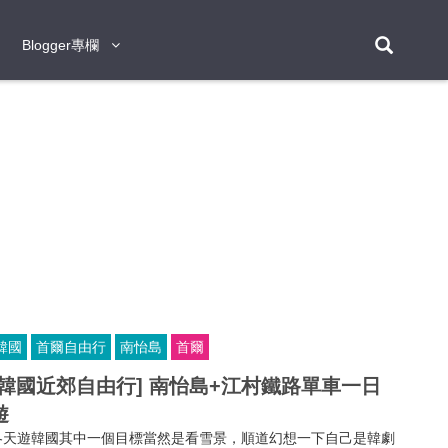
Blogger專欄
Blogger專欄
台北
台南
台中
台灣
泰
東京
大阪
京都
神戶
北海道
札幌
小樽
日本
登入/註冊
福岡
沖繩
登別
阿蘇
岡山
奈良
層雲峽
名古屋
鹿兒島
新宿
宮崎
金澤
富良野
四國
熊本
九州
首爾
釜山
濟州
韓國
曼谷
芭堤雅
華欣
清邁
清萊
大城府
泰國
素可泰
羅勇
其他
普吉
韓國
首爾自由行
南怡島
首爾
新加坡
[韓國近郊自由行] 南怡島+江村鐵路單車一日
新山
吉隆坡
馬六甲
狄臣港
檳城
馬來西亞
遊
峴港
胡志明市
芽莊
越南
冬天遊韓國其中一個目標當然是看雪景，順道幻想一下自己是韓劇