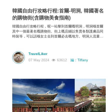
韓國自由行攻略行程:首爾-明洞, 韓國著名
的購物街(含購物美食指南)
韓國自由行攻略行程，呢一站黎到首爾嘅明洞，明洞喺首爾
其中一個最著名嘅購物街。街上嘅店鋪以售賣各類護膚品同
時裝等，可以話喺女士去到首爾必去嘅地方。明洞人流量非
常誇張，可以高逹過百萬人流量一日。
TravelLiker
07 May 2024
63612
編：Tiffany