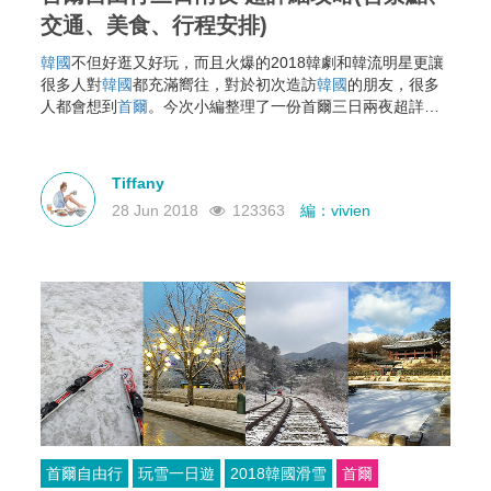
交通、美食、行程安排)
韓國
不但好逛又好玩，而且火爆的2018韓劇和韓流明星更讓
很多人對
韓國
都充滿嚮往，對於初次造訪
韓國
的朋友，很多
人都會想到
首爾
。今次小編整理了一份首爾三日兩夜超詳細
攻略，包含必去景點，想去
韓國
的朋友一定不要錯過！
Tiffany
28 Jun 2018
123363
編：vivien
首爾自由行
玩雪一日遊
2018韓國滑雪
首爾