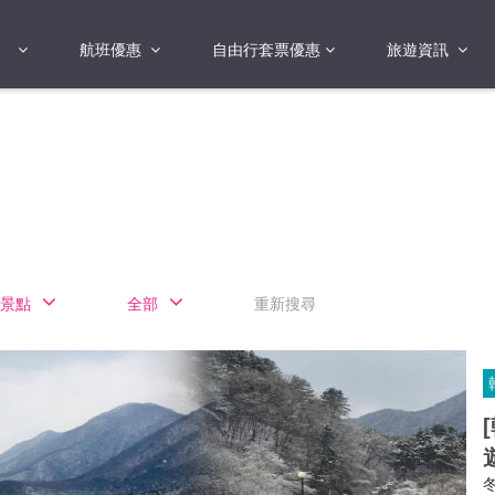
航班優惠
自由行套票優惠
旅遊資訊
2018年
2019年
亞洲
港澳地區 日本 
國
2017年
歐洲
2019年
美洲
FI蛋
澳洲
景點
全部
重新搜尋
險
非洲
其他