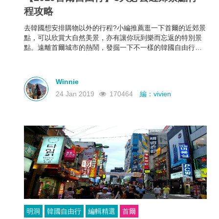
程攻略
去韓國想安排購物以外的行程?小編推薦逛一下首爾的近郊景
點，可以欣賞大自然美景，亦有讓你玩到樂而忘返的特別景
點。遠離首爾城市的熱鬧，發掘一下不一樣的韓國自由行行
程吧!
Winnie
24 Jan 2019
170464
編：vivien
明洞
韓國自由行
編輯精選
首爾