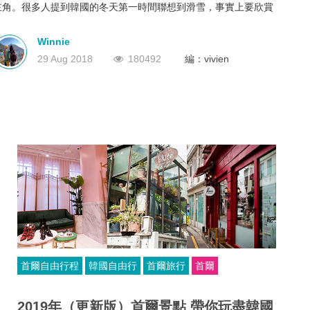
主角。很多人提到韓國的冬天第一時間聯想到滑雪，事實上要欣賞
深圳
香港
中國
最美的雪景，可以考慮南怡島加江村鐵路單車的一日遊。
整天行程的交通並不複雜，無需要擔心離開首爾市區就找不到路，
Winnie
而且行程時間並不緊迫，適合想慢慢欣賞雪景的旅客。
29 Aug 2018
180492
編：vivien
首爾自由行程
韓國自由行
首爾旅行
首爾
2019年（更新版）首爾景點 帶你玩盡韓國