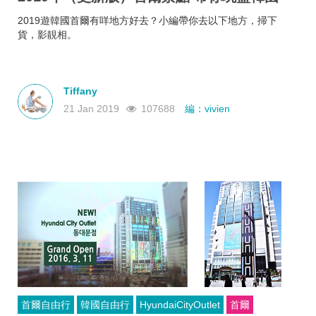
2019遊韓國首爾有咩地方好去？小編帶你去以下地方，掃下
貨，影靚相。
Tiffany
21 Jan 2019
107688
編：vivien
首爾自由行
韓國自由行
HyundaiCityOutlet
首爾