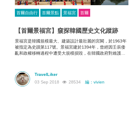
首爾自由行
首爾景點
景福宮
首爾
【首爾景福宮】窺探韓國歷史文化蹤跡
景福宮是韓國規模最大、建築設計最壯麗的宮闕，於1963年
被指定為史蹟第117號。景福宮建於1394年，曾經因壬辰倭
亂和政權移轉過程中遭受大規模損毀，在韓國政府對維護歷
史文化的努力下，景福宮現已修復至基本原貌，並開放予市
民和遊客參觀。
TravelLiker
03 Sep 2018
28534
編：vivien