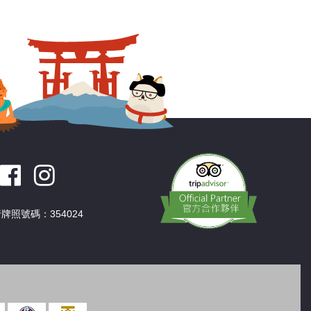
深圳
香港
中國
牌照號碼：354024