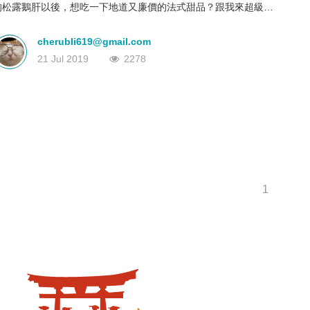
的松露鵝肝以後，想吃一下地道又廉價的法式甜品？跟我來超級市
深圳
香港
中國
場逛一圈，看看找到只有當地人懂得吃，而性價比超高的超市美食
吧！
cherubli619@gmail.com
21 Jul 2019
2278
1