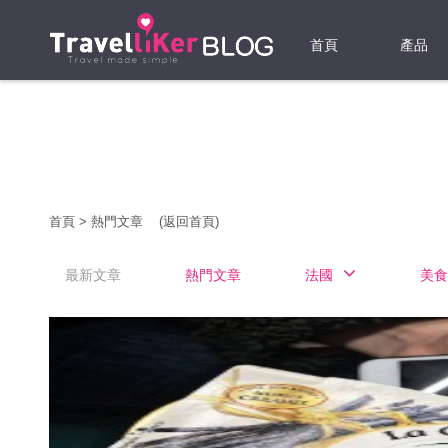
首頁
產品
機票
酒店
當地游
首頁
>
熱門文章
(返回首頁)
租借WI
最新文章
熱門文章
法國
美食
旅遊保