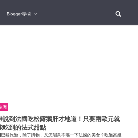
Blogger專欄
Blogger專欄
台北
台南
台中
台灣
泰
東京
大阪
京都
神戶
北海道
札幌
小樽
日本
登入/註冊
福岡
沖繩
登別
阿蘇
岡山
奈良
層雲峽
名古屋
鹿兒島
新宿
宮崎
金澤
富良野
四國
熊本
九州
首爾
釜山
濟州
韓國
曼谷
芭堤雅
華欣
清邁
清萊
大城府
泰國
素可泰
羅勇
其他
普吉
歐洲
新加坡
誰說到法國吃松露鵝肝才地道！只要兩歐元就
新山
吉隆坡
馬六甲
狄臣港
檳城
馬來西亞
能吃到的法式甜點
峴港
胡志明市
芽莊
越南
到巴黎旅遊，除了購物，又怎能夠不嚐一下法國的美食？吃過高級