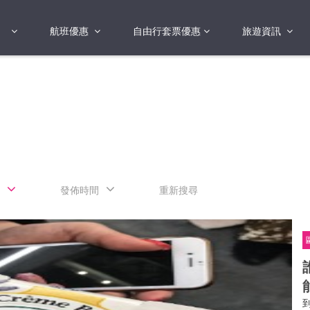
航班優惠
自由行套票優惠
旅遊資訊
2018年
2019年
亞洲
港澳地區 日本 
國
2017年
歐洲
2019年
美洲
FI蛋
澳洲
發佈時間
重新搜尋
險
非洲
其他