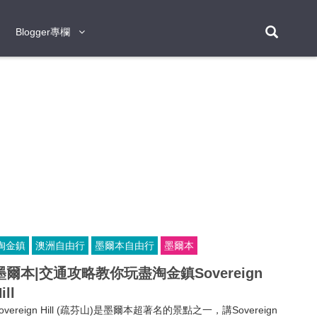
Blogger專欄
Blogger專欄
台北
台南
台中
台灣
泰
東京
大阪
京都
神戶
北海道
札幌
小樽
日本
登入/註冊
福岡
沖繩
登別
阿蘇
岡山
奈良
層雲峽
名古屋
鹿兒島
新宿
宮崎
金澤
富良野
四國
熊本
九州
首爾
釜山
濟州
韓國
曼谷
芭堤雅
華欣
清邁
清萊
大城府
泰國
素可泰
羅勇
其他
普吉
淘金鎮
澳洲自由行
墨爾本自由行
墨爾本
新加坡
墨爾本|交通攻略教你玩盡淘金鎮Sovereign
新山
吉隆坡
馬六甲
狄臣港
檳城
馬來西亞
ill
峴港
胡志明市
芽莊
越南
overeign Hill (疏芬山)是墨爾本超著名的景點之一，講Sovereign