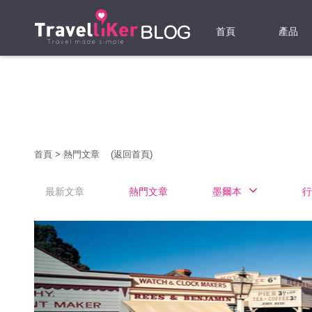
首頁
產品
機票
酒店
當地游
首頁
>
熱門文章
(返回首頁)
租借WI
最新文章
熱門文章
墨爾本
行
旅遊保