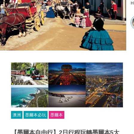
集
澳洲
墨爾本必玩
墨爾本
【墨爾本自由行】2日行程玩轉墨爾本5大