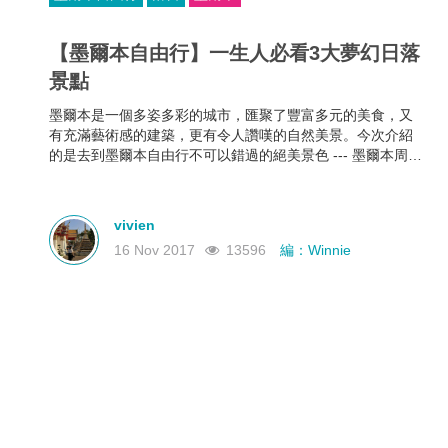
【墨爾本自由行】一生人必看3大夢幻日落
景點
墨爾本是一個多姿多彩的城市，匯聚了豐富多元的美食，又
有充滿藝術感的建築，更有令人讚嘆的自然美景。今次介紹
的是去到墨爾本自由行不可以錯過的絕美景色 --- 墨爾本周邊
3大夢幻日落景點，美輪美奐的日落美景一定會讓你的墨爾本
行更記憶深刻。
vivien
16 Nov 2017
13596
編：Winnie