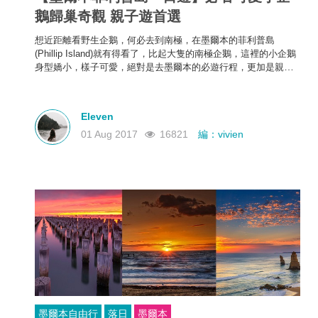
鵝歸巢奇觀 親子遊首選
想近距離看野生企鵝，何必去到南極，在墨爾本的菲利普島
(
Phillip Island)
就有得看了，比起大隻的南極企鵝，這裡的小企鵝
身型
嬌小，
樣子可愛，絕對是去
墨爾本的必遊行程，更加是
親子
遊的首選地方。
Eleven
01 Aug 2017
16821
編：vivien
墨爾本自由行
落日
墨爾本