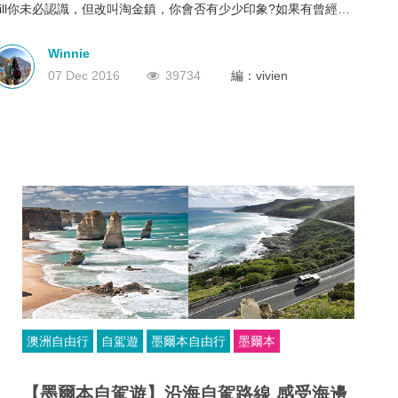
Hill你未必認識，但改叫淘金鎮，你會否有少少印象?如果有曾經看
深圳
香港
中國
過Running Man的朋友印象可能會更深，因為澳洲特攝就有其中一
在Sovereign Hill取景及做任務!
Winnie
07 Dec 2016
39734
編：vivien
澳洲自由行
自駕遊
墨爾本自由行
墨爾本
【墨爾本自駕遊】沿海自駕路線 感受海邊