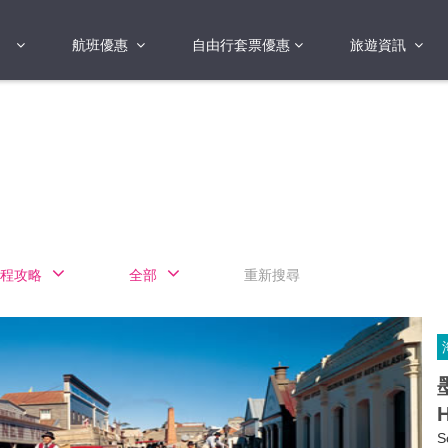
航班優惠
自由行套票優惠
旅遊資訊
2018年
2019年
亞洲
港澳地區 日本 
國
2017年
歐洲
2019年
美洲
FI蛋
澳洲
程攻略
全部
重新搜尋
險
非洲
其他
H
S