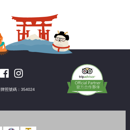
深圳
香港
中國
牌照號碼：354024