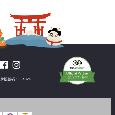
深圳
香港
中國
牌照號碼：354024