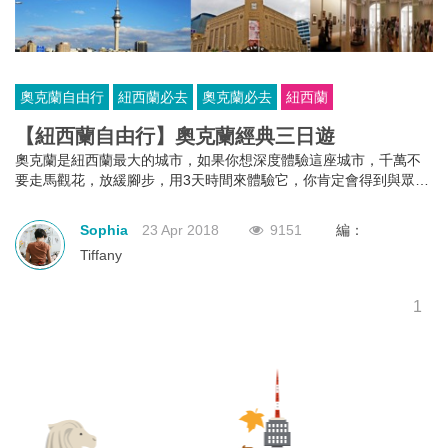
奧克蘭自由行
紐西蘭必去
奧克蘭必去
紐西蘭
【紐西蘭自由行】奧克蘭經典三日遊
奧克蘭是紐西蘭最大的城市，如果你想深度體驗這座城市，千萬不
要走馬觀花，放緩腳步，用3天時間來體驗它，你肯定會得到與眾不
同的收穫。
Sophia
23 Apr 2018
9151
編：
Tiffany
1