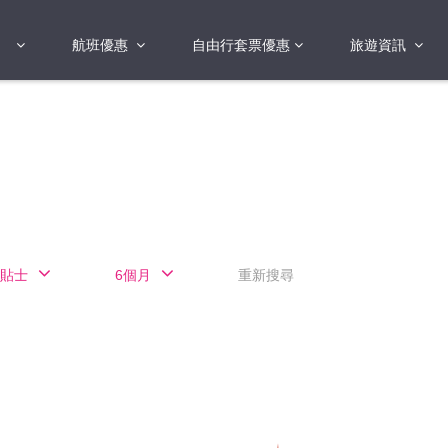
航班優惠
自由行套票優惠
旅遊資訊
2018年
2019年
亞洲
港澳地區 日本 
國
2017年
歐洲
2019年
美洲
FI蛋
澳洲
貼士
6個月
重新搜尋
險
非洲
其他