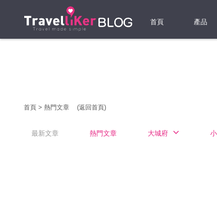
首頁
產品
機票
酒店
當地游
首頁
>
熱門文章
(返回首頁)
租借WI
最新文章
熱門文章
大城府
小
旅遊保