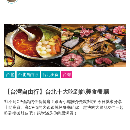
斯步道」等步道巡禮，親身體驗阿里山之美。
台北
台北自由行
台北美食
台灣
【台灣自由行】台北十大吃到飽美食餐廳
找不到CP值高的任食餐廳？跟著小編推介走就對啦! 今日就來分享
十間高質、高CP值的火鍋跟燒烤餐廳給你，趕快約大胃朋友們一起
吃到撐破肚皮吧！絕對滿足你的黑洞胃！