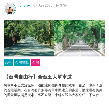
cherry
07 Jan 2025
3754
台中
台灣景點
台灣
【台灣自由行】全台五大單車道
騎單車不但樂活減碳，還能達到強身健體的效果，更是不少親子遊
的首選活動。在台灣有許多專為單車而建立的步道，沿途還有美美
的風景可以滿足大家。事不宜遲，小編立即為大家介紹一下全台灣
的五大單車路啦！