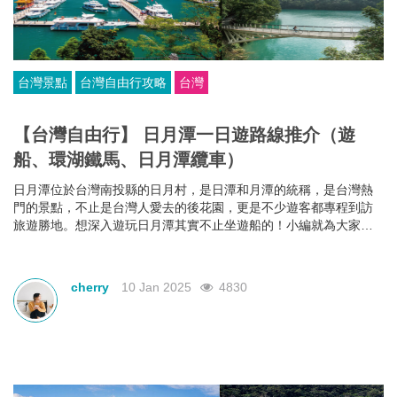
台灣景點
台灣自由行攻略
台灣
【台灣自由行】 日月潭一日遊路線推介（遊
船、環湖鐵馬、日月潭纜車）
日月潭位於台灣南投縣的日月村，是日潭和月潭的統稱，是台灣熱
門的景點，不止是台灣人愛去的後花園，更是不少遊客都專程到訪
旅遊勝地。想深入遊玩日月潭其實不止坐遊船的！小編就為大家推
薦了日月潭一日遊該玩什麼，到底在這個仙境我們能怎麼玩？一起
去看看吧！
cherry
10 Jan 2025
4830