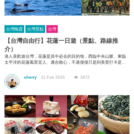
台灣晚霞
台灣景點
台灣
【台灣自由行】花蓮一日遊（景點、路線推
介）
港人喜歡遊台灣，花蓮是其中必去的目的地，西臨中央山脈、東臨
太平洋的花蓮風景宜人、適合散心，不過僅僅只是到美景打卡是不
夠盡興的，為大家推薦花蓮旅行十個新路線、新玩法，為大家提供
不一樣的花蓮之旅吧！讓大家從不同角度遊覽與體驗花蓮的精彩！
cherry
11 Feb 2025
3472