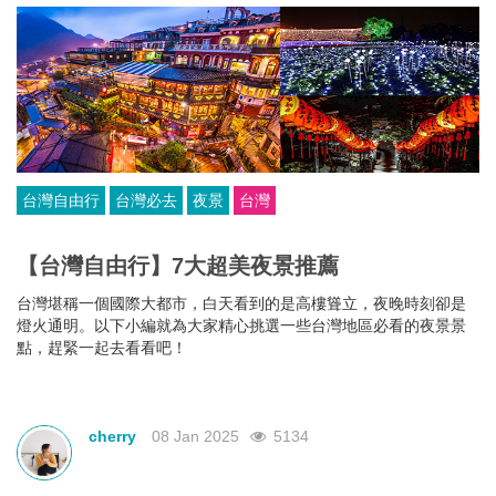
台灣自由行
台灣必去
夜景
台灣
【台灣自由行】7大超美夜景推薦
台灣堪稱一個國際大都市，白天看到的是高樓聳立，夜晚時刻卻是
燈火通明。以下小編就為大家精心挑選一些台灣地區必看的夜景景
點，趕緊一起去看看吧！
cherry
08 Jan 2025
5134