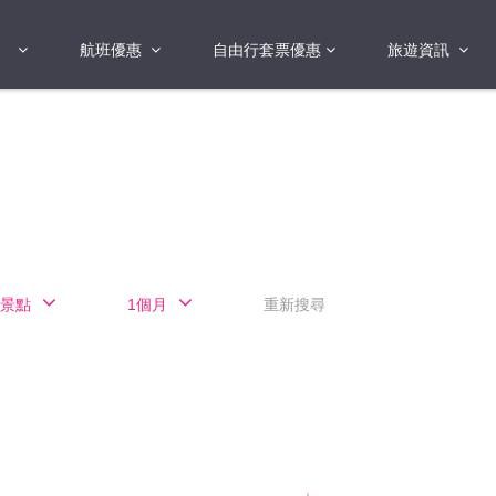
航班優惠
自由行套票優惠
旅遊資訊
2018年
2019年
亞洲
港澳地區 日本 
國
2017年
歐洲
2019年
美洲
FI蛋
澳洲
景點
1個月
重新搜尋
險
非洲
其他