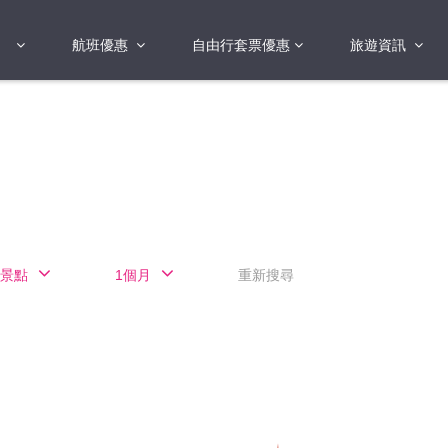
航班優惠
自由行套票優惠
旅遊資訊
2018年
2019年
亞洲
港澳地區 日本 
國
2017年
歐洲
2019年
美洲
FI蛋
澳洲
景點
1個月
重新搜尋
險
非洲
其他