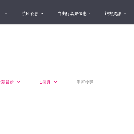
航班優惠
自由行套票優惠
旅遊資訊
2018年
2019年
亞洲
港澳地區 日本 
國
2017年
歐洲
2019年
美洲
FI蛋
澳洲
推薦景點
1個月
重新搜尋
險
非洲
其他