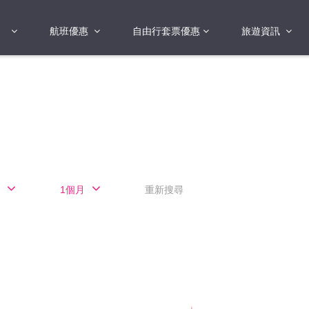
航班優惠
自由行套票優惠
旅遊資訊
2018年
2019年
亞洲
港澳地區 日本 
國
2017年
歐洲
2019年
美洲
FI蛋
澳洲
1個月
重新搜尋
險
非洲
其他