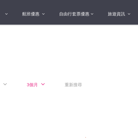
航班優惠
自由行套票優惠
旅遊資訊
2018年
2019年
亞洲
港澳地區 日本 
國
2017年
歐洲
2019年
美洲
FI蛋
澳洲
3個月
重新搜尋
險
非洲
其他