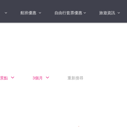
航班優惠
自由行套票優惠
旅遊資訊
2018年
2019年
亞洲
港澳地區 日本 
國
2017年
歐洲
2019年
美洲
FI蛋
澳洲
景點
3個月
重新搜尋
險
非洲
其他