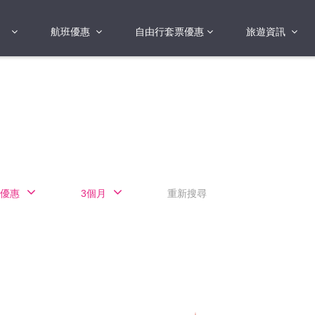
航班優惠
自由行套票優惠
旅遊資訊
2018年
2019年
亞洲
港澳地區 日本 
國
2017年
歐洲
2019年
美洲
FI蛋
澳洲
優惠
3個月
重新搜尋
險
非洲
其他