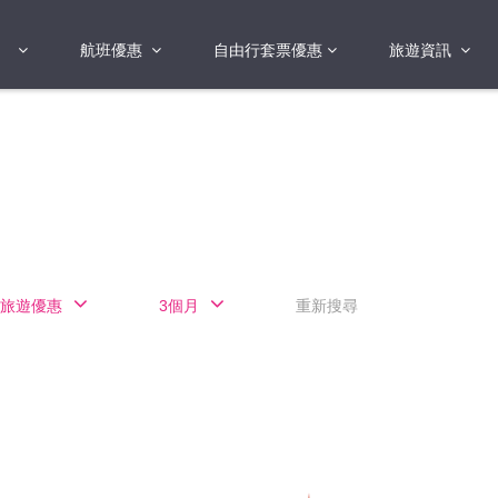
航班優惠
自由行套票優惠
旅遊資訊
2018年
2019年
亞洲
港澳地區 日本 
國
2017年
歐洲
2019年
美洲
FI蛋
澳洲
旅遊優惠
3個月
重新搜尋
險
非洲
其他