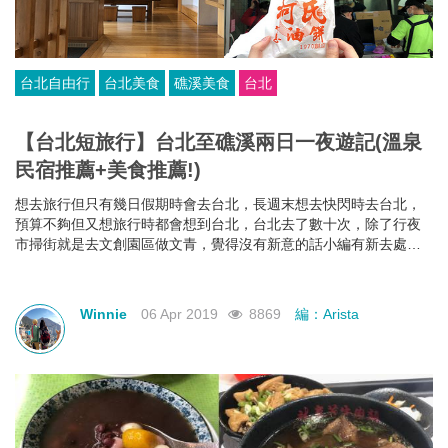
台北自由行
台北美食
礁溪美食
台北
【台北短旅行】台北至礁溪兩日一夜遊記(溫泉
民宿推薦+美食推薦!)
想去旅行但只有幾日假期時會去台北，長週末想去快閃時去台北，
預算不夠但又想旅行時都會想到台北，台北去了數十次，除了行夜
市掃街就是去文創園區做文青，覺得沒有新意的話小編有新去處介
紹– 離台北市中心只有一小時車程的溫泉鄉礁溪！不只有溫泉可以
浸，礁溪的美食亦不比台北遜色!
Winnie
06 Apr 2019
8869
編：Arista