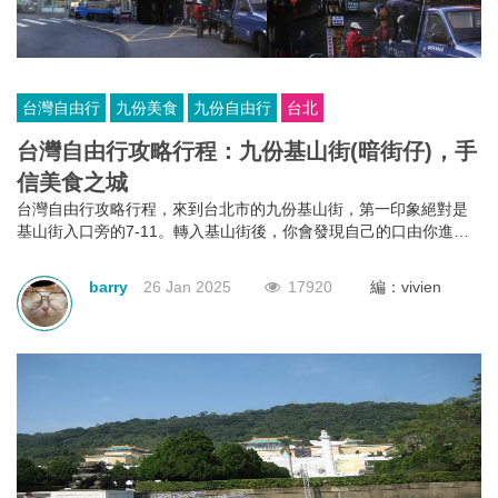
台灣自由行
九份美食
九份自由行
台北
台灣自由行攻略行程：九份基山街(暗街仔)，手
信美食之城
台灣自由行攻略行程，來到台北市的九份基山街，第一印象絕對是
基山街入口旁的7-11。轉入基山街後，你會發現自己的口由你進入
街行後就已經不是屬於自己，它本能地＂口不停蹄＂地吃著整條街
上林立滿目的美食。有深坑烤臭豆腐、九份傳統魚丸、綜合魚丸
barry
26 Jan 2025
17920
編：vivien
湯、紅糟素肉圓、花生卷、油蔥粿、芋仔粿等等。基山街絕對是追
求keep fit體態的人，特別是女士門的一大挑戰。