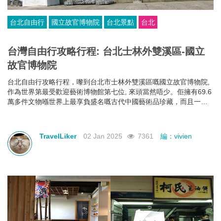
台北自由行
國立故官博物院
台北景點
台北
台灣自由行攻略行程: 台北士林外雙溪區-國立
故官博物院
台北自由行攻略行程，嚟到台北市士林外雙溪區嘅國立故官博物院,
作為世界第最受歡迎藝術博物館第七位, 來頭當然唔少。佢擁有69.6
萬多件文物喺世界上最享負盛名嘅古代中國藝術品珍藏，而且一年
佢仲可以接待超過500萬名參觀者。
TravelLiker
02 Jan 2025
7361
編：vivien