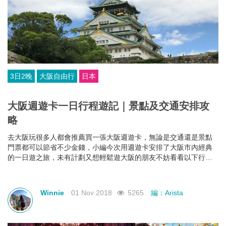
3日2晚
大阪自由行
日本
大阪週遊卡一日行程遊記｜景點及交通安排攻
略
去大阪玩很多人都會推薦買一張大阪週遊卡，無論是交通還是景點
門票都可以節省不少金錢，小編今次用週遊卡安排了大阪市內經典
的一日遊之旅，未有計劃又想輕鬆遊大阪的朋友不妨看看以下行程
是否適合你！
Winnie
01 Nov 2018
5265
編：Arista