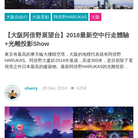
大阪自由行
大阪景點
阿倍野HARUKAS
大阪
【大阪阿倍野展望台】2018最新空中行走體驗
+光雕投影Show
東京有最高的摩天輪大樓晴空塔，大阪的地標代表就有阿倍野
HARUKAS。阿倍野大廈於2014年落成，高達300米，是目前除了電
視塔之外日本最高的建築物。最新阿倍野HARUKAS的光雕投影
Show和空中行走體驗都超級受歡迎，現在就來看看這兩個體驗有什
麼好玩的吧！
cherry
28 Dec 2018
6258