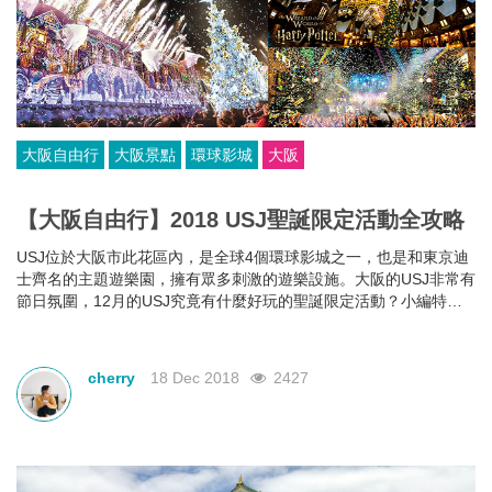
大阪自由行
大阪景點
環球影城
大阪
【大阪自由行】2018 USJ聖誕限定活動全攻略
USJ位於大阪市此花區內，是全球4個環球影城之一，也是和東京迪
士齊名的主題遊樂園，擁有眾多刺激的遊樂設施。大阪的USJ非常有
節日氛圍，12月的USJ究竟有什麼好玩的聖誕限定活動？小編特意
幫大家總結了一份超全的攻略，準備去USJ的您千萬不要錯過！
cherry
18 Dec 2018
2427