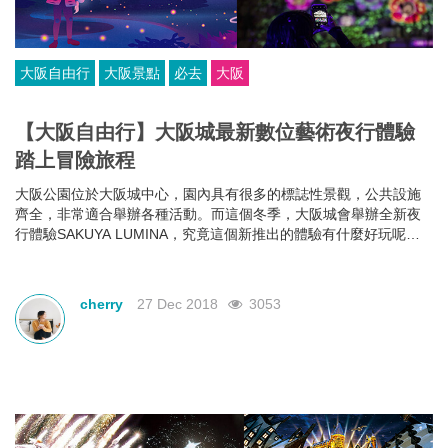
大阪自由行
大阪景點
必去
大阪
【大阪自由行】大阪城最新數位藝術夜行體驗
踏上冒險旅程
大阪公園位於大阪城中心，園內具有很多的標誌性景觀，公共設施
齊全，非常適合舉辦各種活動。而這個冬季，大阪城會舉辦全新夜
行體驗SAKUYA LUMINA，究竟這個新推出的體驗有什麼好玩呢？
小編提前帶你去感受一番！
cherry
27 Dec 2018
3053