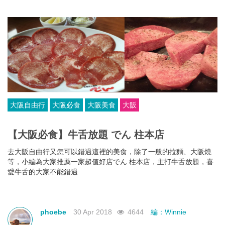
大阪自由行
大阪必食
大阪美食
大阪
【大阪必食】牛舌放題 でん 柱本店
去大阪自由行又怎可以錯過這裡的美食，除了一般的拉麵、大阪燒
等，小編為大家推薦一家超值好店でん 柱本店，主打牛舌放題，喜
愛牛舌的大家不能錯過
phoebe
30 Apr 2018
4644
編：Winnie