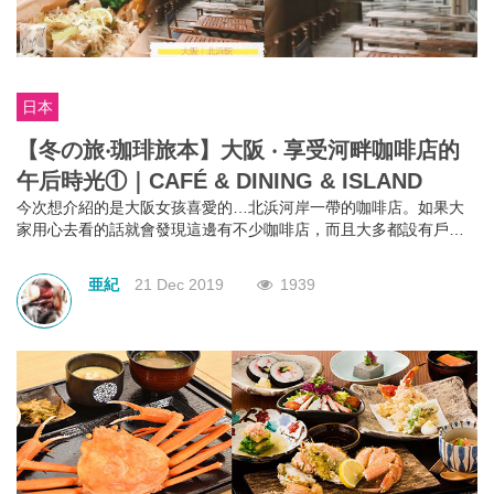
日本
【冬の旅‧珈琲旅本】大阪 ‧ 享受河畔咖啡店的
午后時光①｜CAFÉ & DINING & ISLAND
今次想介紹的是大阪女孩喜愛的…北浜河岸一帶的咖啡店。如果大
家用心去看的話就會發現這邊有不少咖啡店，而且大多都設有戶外
座位，絕對是悠閒享受的好地點，當然也是女生打卡的好去處~
亜紀
21 Dec 2019
1939