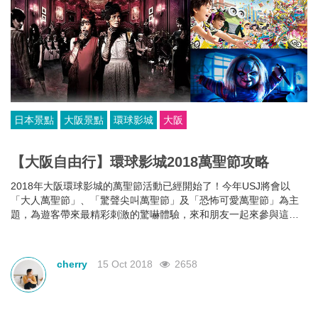
日本景點
大阪景點
環球影城
大阪
【大阪自由行】環球影城2018萬聖節攻略
2018年大阪環球影城的萬聖節活動已經開始了！今年USJ將會以
「大人萬聖節」、「驚聲尖叫萬聖節」及「恐怖可愛萬聖節」為主
題，為遊客帶來最精彩刺激的驚嚇體驗，來和朋友一起來參與這場
恐怖又搞怪盛宴吧！
cherry
15 Oct 2018
2658