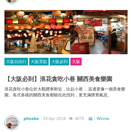
大阪自由行
大阪景點
大阪必到
大阪
【大阪必到】浪花貪吃小巷 關西美食樂園
浪花貪吃小巷位於大觀纜車附近，比起小巷 ，這邊更像一個美食樂
園。各式各樣的關西美食都能在此找到，更充滿懷舊氣息。
phoebe
24 Apr 2018
4075
編：Winnie