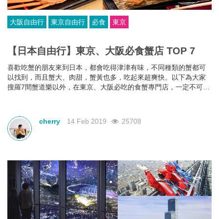
大阪自由行
東京自由行
必食
東京
【日本自由行】東京、大阪必食蟹店 TOP 7
喜歡吃蟹的朋友來到日本，都會吃得津津有味，不同種類的蟹都可
以找到，而且蟹大、肉甜，蟹黃也多，吃起來超爽快。以下為大家
搜羅7間蟹道樂以外，在東京、大阪必吃的食蟹專門店，一定不可錯
過！
cherry
14 Feb 2019
25708