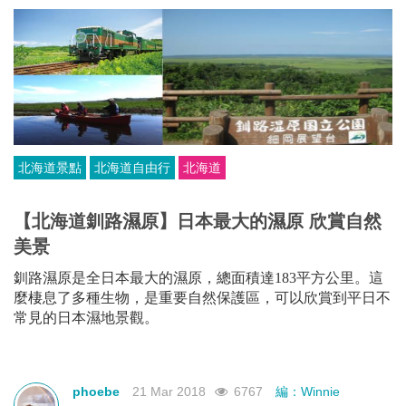
北海道景點
北海道自由行
北海道
【北海道釧路濕原】日本最大的濕原 欣賞自然
美景
釧路濕原是全日本最大的濕原，總面積達183平方公里。這
麼棲息了多種生物，是重要自然保護區，可以欣賞到平日不
常見的日本濕地景觀。
phoebe
21 Mar 2018
6767
編：Winnie