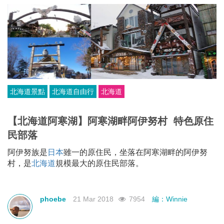
北海道景點
北海道自由行
北海道
【北海道阿寒湖】阿寒湖畔阿伊努村 特色原住
民部落
阿伊努族是
日本
雖一的原住民，
坐落在阿寒湖畔的阿伊努
村，是
北海道
規模最大的原住民部落。
phoebe
21 Mar 2018
7954
編：Winnie