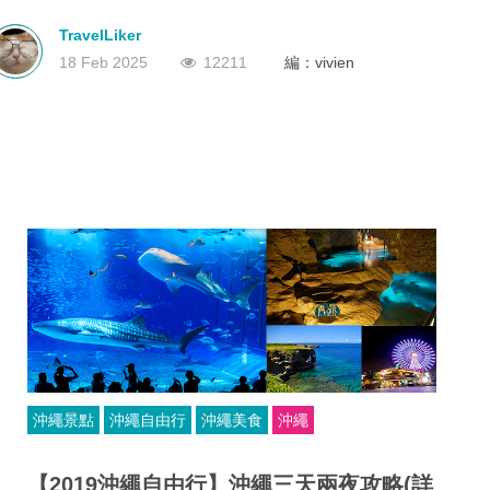
繩重要古跡之一。
深圳
香港
中國
TravelLiker
18 Feb 2025
12211
編：vivien
沖繩景點
沖繩自由行
沖繩美食
沖繩
【2019沖繩自由行】沖繩三天兩夜攻略(詳