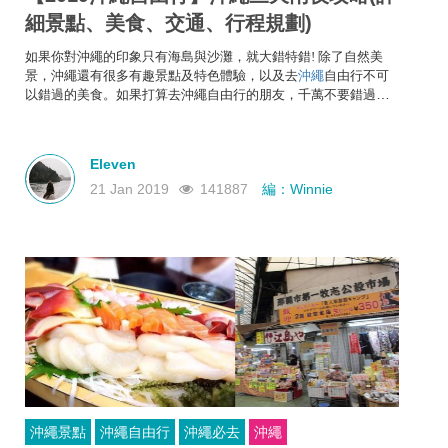
細景點、美食、交通、行程規劃)
如果你對沖繩的印象只有海島與沙灘，就大錯特錯! 除了自然美
景，沖繩還有很多有趣景點及特色體驗，以及去
沖繩
自由行不可
以錯過的美食。如果打算去沖繩自由行的朋友，千萬不要錯過以
下的沖繩自由行全攻略，一次過介紹沖繩的景點、美食、交通、
特色體驗及三天兩夜自由行攻略，讓你用三天兩夜玩轉沖繩!
Eleven
21 Jan 2019
141887
編：Winnie
沖繩景點
沖繩自由行
沖繩必去
沖繩