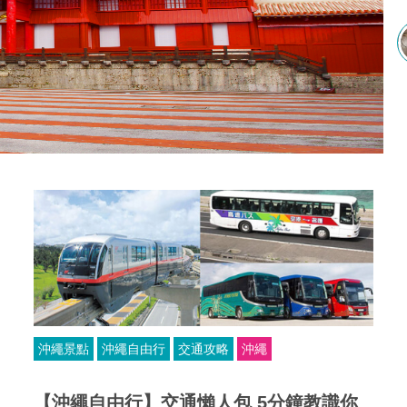
沖繩景點
沖繩自由行
交通攻略
沖繩
【沖繩自由行】交通懶人包 5分鐘教識你