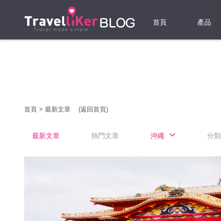
首頁
產品
機票
酒店
當地游
首頁
>
最新文章
(返回首頁)
租借WI
最新文章
熱門文章
沖繩
分類
旅遊保