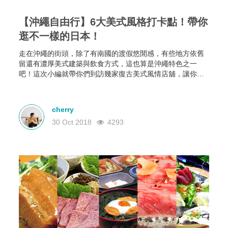
【沖繩自由行】6大美式風格打卡點！帶你
逛不一樣的日本！
走在沖繩的街頭，除了有南國的渡假悠閒感，有些地方依舊
留還有濃厚美式建築與飲食方式，這也算是沖繩特色之一
吧！這次小編就帶你們到訪幾家復古美式風情店舖，讓你彷
彿置身在美國，一同感受不一樣的沖繩氛圍吧！
cherry
30 Oct 2018
4293