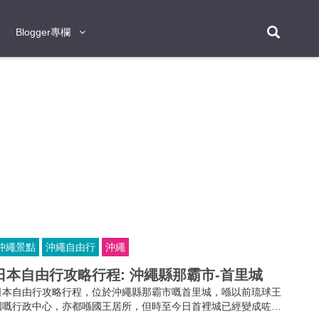
Blogger專欄
Blogger專欄
台北
台南
台中
台灣
泰
東京
大阪
京都
神戶
北海道
札幌
小樽
日本
登入/註冊
福岡
沖繩
登別
阿蘇
岡山
奈良
層雲峽
名古屋
鹿兒島
新宿
宮崎
金澤
富良野
四國
熊本
九州
首爾
釜山
濟州
韓國
曼谷
芭堤雅
華欣
清邁
清萊
大城府
泰國
素可泰
羅勇
其他
普吉
沖繩景點
沖繩自由行
沖繩
新加坡
日本自由行攻略行程: 沖繩縣那霸市-首里城
新山
吉隆坡
馬六甲
狄臣港
檳城
馬來西亞
日本自由行攻略行程，位於沖繩縣那霸市嘅首里城，喺以前琉球王
峴港
胡志明市
芽莊
越南
國嘅行政中心，亦都喺國王居所，但時至今日首裡城已經變成咗沖