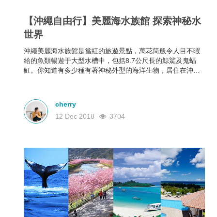
【沖繩自由行】美麗海水族館 探索神秘水
世界
沖繩美麗海水族館是當紅的旅遊景點，萬花筒般令人目不暇
給的魚類暢遊于大型水槽中，包括8.7公尺長的鯨鯊及鬼蝠
魟。你知道有多少種有著神秘外型的海洋生物，居住在沖繩
四周的美麗海床上嗎？親臨「美麗海水族館」就會有答案！
cherry
12 Dec 2018
3704