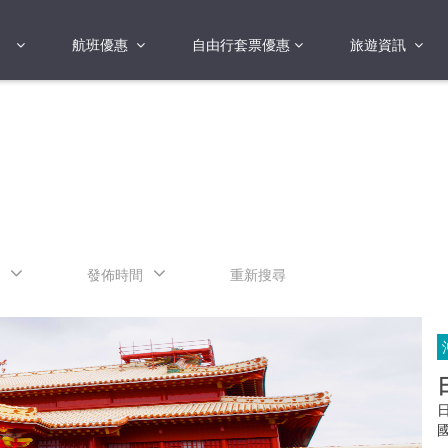
航班優惠
自由行套票優惠
旅遊資訊
2018年
2019年
亞洲
港澳地區 日本 
國
2017年
歐洲
2019年
美洲
FI蛋
澳洲
發佈時間
重新搜尋
險
非洲
其他