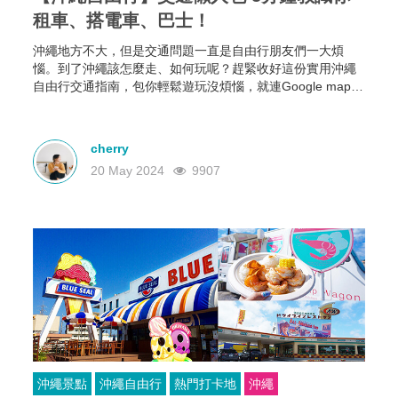
租車、搭電車、巴士！
沖繩地方不大，但是交通問題一直是自由行朋友們一大煩
惱。到了沖繩該怎麼走、如何玩呢？趕緊收好這份實用沖繩
自由行交通指南，包你輕鬆遊玩沒煩惱，就連Google map查
不到交通資訊你都可以輕鬆瞭解到！
cherry
20 May 2024
9907
沖繩景點
沖繩自由行
熱門打卡地
沖繩