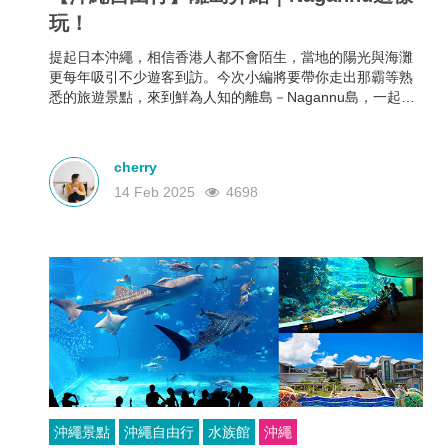
玩！
提起日本沖繩，相信香港人都不會陌生，當地的陽光與海灘
更每年吸引不少遊客到訪。今次小編將要帶你走出那霸等熟
悉的旅遊景點，來到鮮為人知的離島－Nagannu島，一起探
索沖繩無人島秘境！
cherry
14 Feb 2025
4698
沖繩景點
沖繩自由行
水族館
沖繩