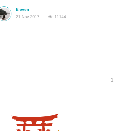
的觀光景點非常多，來到九州，勢必要安排一日到宮崎，感受傳統
深圳
香港
日式文化與南國風景相結合的獨特景觀。
中國
Eleven
21 Nov 2017
11144
1