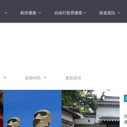
航班優惠
自由行套票優惠
旅遊資訊
2018年
2019年
亞洲
港澳地區 日本 
國
2017年
歐洲
2019年
美洲
FI蛋
澳洲
發佈時間
重新搜尋
險
非洲
其他