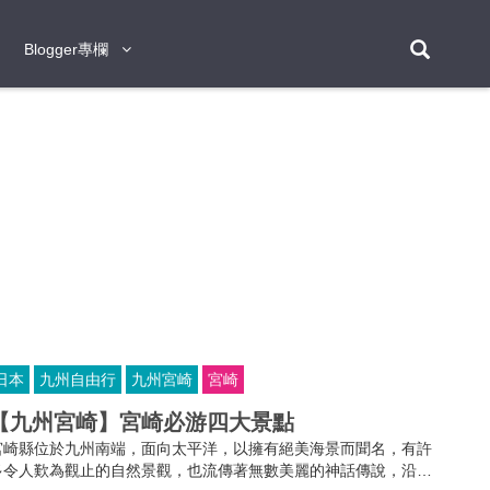
Blogger專欄
Blogger專欄
台北
台南
台中
台灣
泰
東京
大阪
京都
神戶
北海道
札幌
小樽
日本
登入/註冊
福岡
沖繩
登別
阿蘇
岡山
奈良
層雲峽
名古屋
鹿兒島
新宿
宮崎
金澤
富良野
四國
熊本
九州
首爾
釜山
濟州
韓國
曼谷
芭堤雅
華欣
清邁
清萊
大城府
泰國
素可泰
羅勇
其他
普吉
日本
九州自由行
九州宮崎
宮崎
新加坡
【九州宮崎】宮崎必游四大景點
新山
吉隆坡
馬六甲
狄臣港
檳城
馬來西亞
宮崎縣位於九州南端，面向太平洋，以擁有絕美海景而聞名，有許
峴港
胡志明市
芽莊
越南
多令人歎為觀止的自然景觀，也流傳著無數美麗的神話傳說，沿海