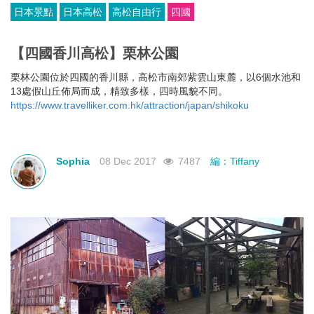
日本景點
日本高松
高松自由行
四國
【四國香川高松】栗林公園
栗林公園位於四國的香川縣，高松市南郊紫雲山東麓，以6個水池和
13處假山丘佈局而成，精致多樣，四時風貌不同。
https://www.travelliker.com.hk/attraction/japan/shikoku
Sophia
08 Dec 2017
7487
編：Tiffany