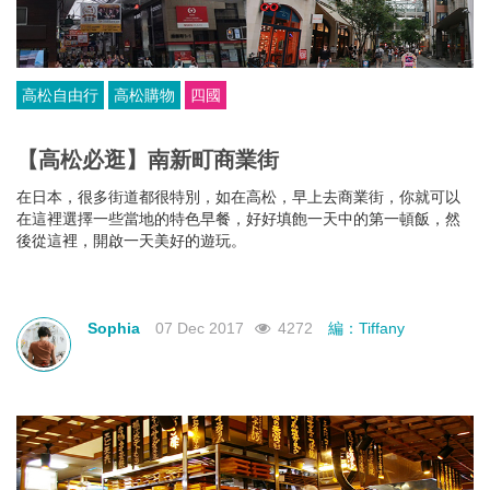
高松自由行
高松購物
四國
【高松必逛】南新町商業街
在日本，很多街道都很特別，如在高松，早上去商業街，你就可以
在這裡選擇一些當地的特色早餐，好好填飽一天中的第一頓飯，然
後從這裡，開啟一天美好的遊玩。
Sophia
07 Dec 2017
4272
編：Tiffany