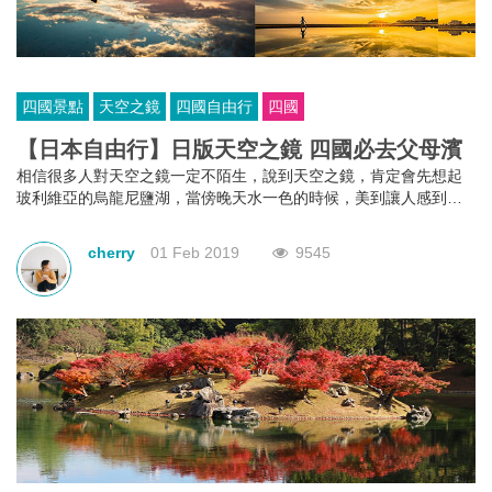
四國景點
天空之鏡
四國自由行
四國
【日本自由行】日版天空之鏡 四國必去父母濱
相信很多人對天空之鏡一定不陌生，說到天空之鏡，肯定會先想起
玻利維亞的烏龍尼鹽湖，當傍晚天水一色的時候，美到讓人感到窒
息，隨手一拍，每一張都可以當壁紙。其實在離我們比較近的日
本，也隱藏著一個天空之鏡。
cherry
01 Feb 2019
9545