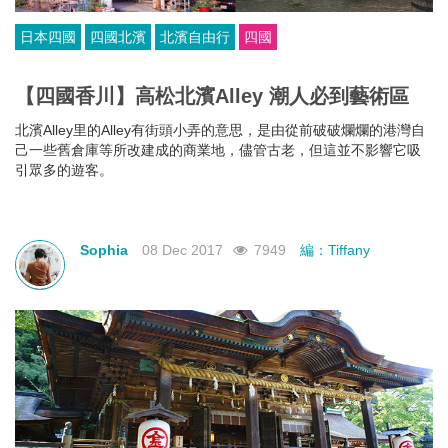
日本四國
四國北濱
北濱自由行
四國
【四國香川】高松北濱Alley 潮人必到藝術區
北濱Alley里的Alley有街頭小弄的意思，是由從前破破爛爛的港灣自
己一些舊倉庫等所改建成的商業地，儘管古老，但這並不影響它吸
引眾多的遊客。
Sophia
08 Dec 2017
7949
編：Tiffany