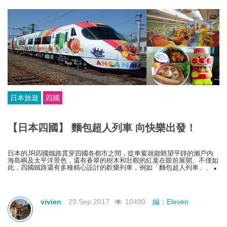
日本旅遊
四國
【日本四國】 麵包超人列車 向快樂出發！
日本的JR四國鐵路貫穿四國各都市之間，從車窗就能眺望平靜的瀨戶內
海島嶼及太平洋景色，還有蒼翠的樹木和壯觀的紅葉在眼前展開。不僅如
此，四國鐵路還有多種精心設計的歡樂列車，例如「麵包超人列車」、
「四萬Torocco號」等，單是坐在車中就令人非常興奮，一起來搭乘「麵
包超人列車」向快樂出發吧！
vivien
29 Sep 2017
10490
編：Eleven