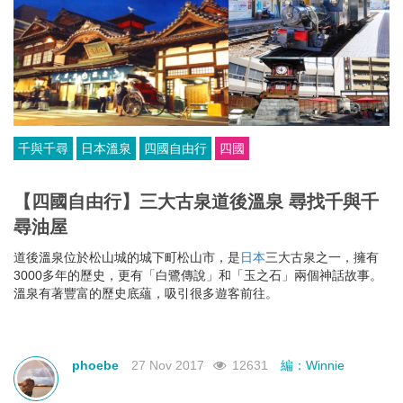
千與千尋
日本溫泉
四國自由行
四國
【四國自由行】三大古泉道後溫泉 尋找千與千
尋油屋
道後溫泉位於松山城的城下町松山市，是
日本
三大古泉之一，擁有
3000多年的歷史，更有「白鷺傳說」和「玉之石」兩個神話故事。
溫泉有著豐富的歷史底蘊，吸引很多遊客前往。
phoebe
27 Nov 2017
12631
編：Winnie