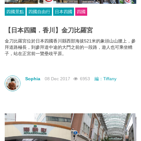
四國景點
四國自由行
日本四國
四國
【日本四國．香川】金刀比羅宮
金刀比羅宮位於日本四國香川縣西部海拔521米的象頭山山腰上，參
拜道路極長，到參拜道中途的大門之前的一段路，遊人也可乘坐轎
子，站在正宮前一覽壘歧平原。
Sophia
08 Dec 2017
6953
編：Tiffany