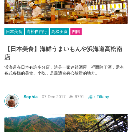
日本美食
高松自由行
高松美食
四國
【日本美食】海鮮うまいもんや浜海道高松南
店
浜海道在日本有許多分店，這是一家連鎖酒屋，裡面除了酒，還有
各式各樣的美食、小吃，是最適合身心放鬆的地方。
Sophia
07 Dec 2017
9791
編：Tiffany