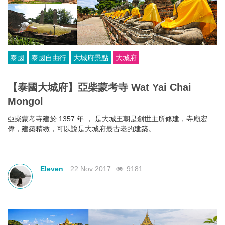
泰國
泰國自由行
大城府景點
大城府
【泰國大城府】亞柴蒙考寺 Wat Yai Chai
Mongol
亞柴蒙考寺建於 1357 年 ， 是大城王朝是創世主所修建，寺廟宏
偉，建築精緻，可以說是大城府最古老的建築。
Eleven
22 Nov 2017
9181