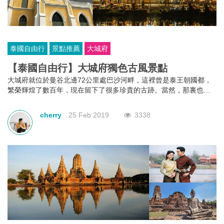
泰國自由行
景點推薦
大城府
【泰國自由行】大城府獨色古風景點
大城府就位於曼谷北邊72公里處巴沙河畔，這裡曾是泰王朝國都，
繁榮輝煌了數百年，現在留下了很多珍貴的古跡。當然，那裏也有
鬧市，不妨咱們一起來看看有什麼好玩的吧！
cherry
25 Feb 2019
3338