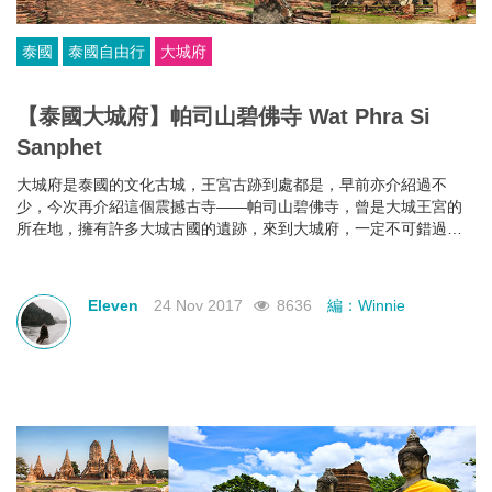
泰國
泰國自由行
大城府
【泰國大城府】帕司山碧佛寺 Wat Phra Si
Sanphet
大城府是泰國的文化古城，王宮古跡到處都是，早前亦介紹過不
少，今次再介紹這個震撼古寺——帕司山碧佛寺，曾是大城王宮的
所在地，擁有許多大城古國的遺跡，來到大城府，一定不可錯過這
裡。
Eleven
24 Nov 2017
8636
編：Winnie