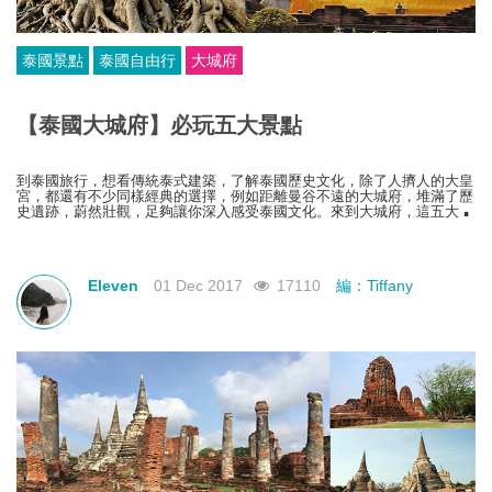
泰國景點
泰國自由行
大城府
【泰國大城府】必玩五大景點
到泰國旅行，想看傳統泰式建築，了解泰國歷史文化，除了人擠人的大皇
宮，都還有不少同樣經典的選擇，例如距離曼谷不遠的大城府，堆滿了歷
史遺跡，蔚然壯觀，足夠讓你深入感受泰國文化。來到大城府，這五大景
點不容錯過！
Eleven
01 Dec 2017
17110
編：Tiffany