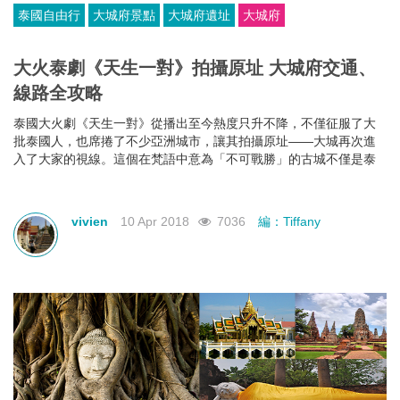
泰國自由行
大城府景點
大城府遺址
大城府
大火泰劇《天生一對》拍攝原址 大城府交通、
線路全攻略
泰國大火劇《天生一對》從播出至今熱度只升不降，不僅征服了大
批泰國人，也席捲了不少亞洲城市，讓其拍攝原址——大城再次進
入了大家的視線。這個在梵語中意為「不可戰勝」的古城不僅是泰
國歷史最長朝代的古都，遺留下來的璀璨文明也被列為聯合國教科
文組織世界遺產。劇中的古跡成為了熱門景點，出現了許多穿著泰
國傳統服飾的民眾去拍照打卡。
vivien
10 Apr 2018
7036
編：Tiffany
今次就為大家帶來大城府交通、線路詳盡攻略，體驗曾經輝煌的阿
瑜陀耶王國歷史。