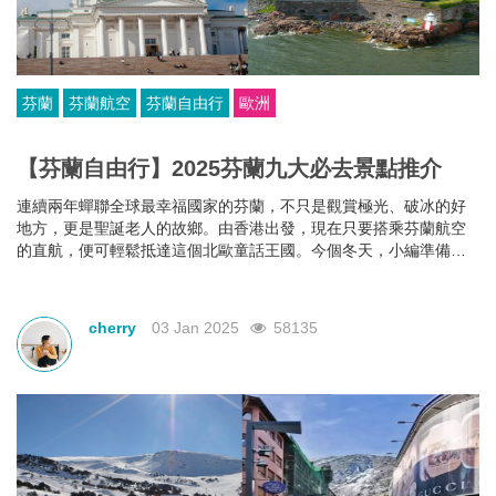
芬蘭
芬蘭航空
芬蘭自由行
歐洲
【芬蘭自由行】2025芬蘭九大必去景點推介
連續兩年蟬聯全球最幸福國家的芬蘭，不只是觀賞極光、破冰的好
地方，更是聖誕老人的故鄉。由香港出發，現在只要搭乘芬蘭航空
的直航，便可輕鬆抵達這個北歐童話王國。今個冬天，小編準備著
芬蘭自由行攻略，快點同我一起玩遍芬蘭景點吧！
cherry
03 Jan 2025
58135