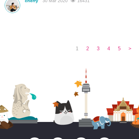
cherry
30 Mar 2020
16431
1
2
3
4
5
>