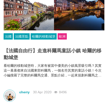
法國
法國景點
哈爾的移動城堡
歐洲
【法國自由行】走進科爾馬童話小鎮 哈爾的移
動城堡
看哈爾的移動城堡時，大家有被當中優美的小鎮風景吸引嗎？其實
這一幕幕都來自法國東部科爾馬，一個名符其實的童話小鎮！今次
小編搜羅了完整的科爾馬交通、景點介紹，一起來規劃科爾馬之旅
吧。
cherry
30 Apr 2020
8496