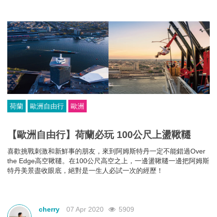
荷蘭
歐洲自由行
歐洲
【歐洲自由行】荷蘭必玩 100公尺上盪鞦韆
喜歡挑戰刺激和新鮮事的朋友，來到阿姆斯特丹一定不能錯過Over
the Edge高空鞦韆。在100公尺高空之上，一邊盪鞦韆一邊把阿姆斯
特丹美景盡收眼底，絕對是一生人必試一次的經歷！
cherry
07 Apr 2020
5909