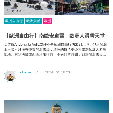
歐洲自由行
歐洲景點
歐洲
【歐洲自由行】南歐安道爾．歐洲人滑雪天堂
安道爾Andorra la Vella或許不是歐洲自由行的常到之地，但這個深
山王國不只擁有優質的滑雪場，清涼的氣溫更令它成為歐洲人避暑
聖地。來到法國或西班牙旅行時，不妨預留時間，到這個滑雪天堂
輕鬆玩上1、2天吧！
cherry
04 Jul 2024
18726