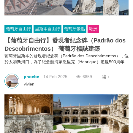
葡萄牙自由行
里斯本自由行
葡萄牙景點
歐洲
【葡萄牙自由行】發現者紀念碑（Padrão dos
Descobrimentos） 葡萄牙標誌建築
葡萄牙里斯本的發現者紀念碑（Padrão dos Descobrimentos），位
於太加斯河口，為了紀念航海家恩里克（Henrique）逝世500周年而
建，是葡萄牙的標誌性建築
phoebe
14 Feb 2025
6859
編：
vivien