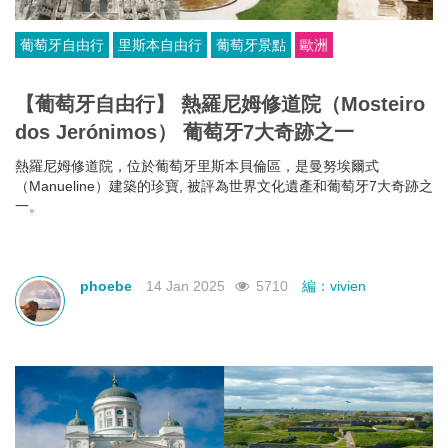
葡萄牙自由行
里斯本自由行
葡萄牙景點
歐洲
【葡萄牙自由行】 熱羅尼姆修道院（Mosteiro
dos Jerónimos） 葡萄牙7大奇跡之一
熱羅尼姆修道院，位於葡萄牙里斯本貝倫區，是曼努埃爾式
（Manueline）建築的珍寶, 被評為世界文化遺產和葡萄牙7大奇跡之
一。
phoebe
14 Jan 2025
5710
編：vivien