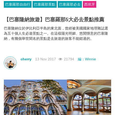
巴塞羅那自由行
巴塞羅那景點
巴塞羅那必去
西班牙
【巴塞隆納旅遊】巴塞羅那5大必去景點推薦
巴塞隆納位於伊比利亞半島的東北面，曾經被美國國家地理雜誌選
為五十個人生必遊景點之一。在這樣陽光明媚、悠閒愜意的巴塞隆
納，有幾個舉世聞名的景點是去旅遊的旅客不能錯過的。
cherry
13 Nov 2017
21794
編：Winnie