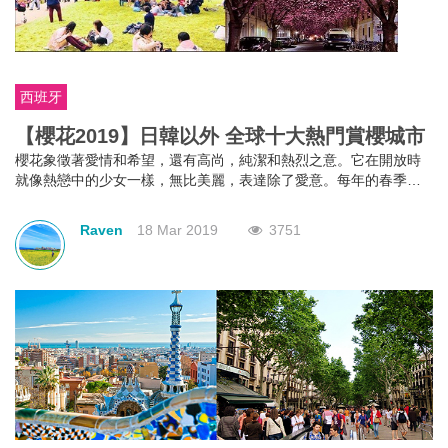
西班牙
【櫻花2019】日韓以外 全球十大熱門賞櫻城市
櫻花象徵著愛情和希望，還有高尚，純潔和熱烈之意。它在開放時
就像熱戀中的少女一樣，無比美麗，表達除了愛意。每年的春季時
它總會如期開放，看見它就像看到了春天，看到了希望，因此象徵
著希望，有美好的寓意。賞櫻花一般都會想到去日本或者韓國，其
Raven
18 Mar 2019
3751
實除了日本韓國外，像泰國、美國、西班牙、澳洲、德國等地都有
櫻花可以觀賞，快來一起看看有哪些好玩的吧！