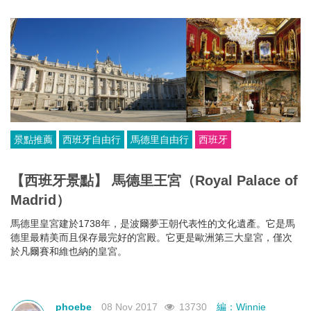
景點推薦
西班牙自由行
馬德里自由行
西班牙
【西班牙景點】 馬德里王宮（Royal Palace of
Madrid）
馬德里皇宮建於1738年，是波爾夢王朝代表性的文化遺產。它是馬
德里最精美而且保存最完好的宮殿。它更是歐洲第三大皇宮，僅次
於凡爾賽和維也納的皇宮。
phoebe
08 Nov 2017
13730
編：Winnie