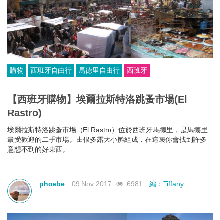
購物
西班牙自由行
馬德里自由行
西班牙
【西班牙購物】埃爾拉斯特洛跳蚤市場(El
Rastro)
埃爾拉斯特洛跳蚤市場（El Rastro）位於西班牙馬德里，是馬德里
最受歡迎的二手市場。由很多露天小攤組成，在這裏你會找到許多
意想不到的好東西。
phoebe
09 Nov 2017
6981
編：Tiffany