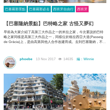
巴塞羅那景點
巴塞羅那必去
西班牙自由行
西班牙
【巴塞隆納景點】巴特略之家 古怪又夢幻
早前為大家介紹了高第三大作品之一的米拉之家，今次要說的巴特
略之家同樣是高第三大作品之一，同樣位於格拉西亞大道(Passeig
de Gràcia)上，是由高第與他人合作改建而成。去到巴塞隆納，不妨
來到格拉西亞大道上，欣賞建築大師高第令人驚嘆的作品。
phoebe
13 Nov 2017
14635
編：Winnie