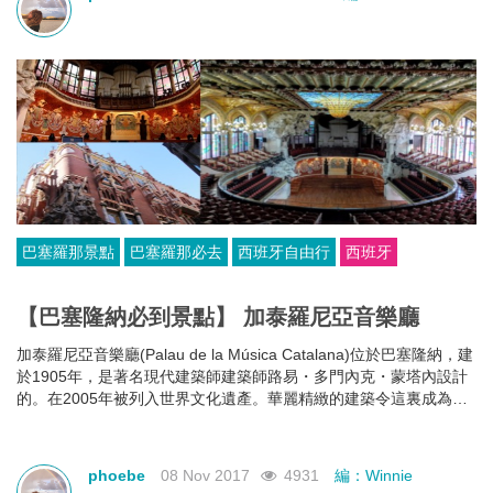
巴塞羅那景點
巴塞羅那必去
西班牙自由行
西班牙
【巴塞隆納必到景點】 加泰羅尼亞音樂廳
加泰羅尼亞音樂廳(Palau de la Música Catalana)位於巴塞隆納，建
於1905年，是著名現代建築師建築師路易・多門內克・蒙塔內設計
的。在2005年被列入世界文化遺產。華麗精緻的建築令這裏成為巴
塞隆納一定要到的景點之一。
phoebe
08 Nov 2017
4931
編：Winnie