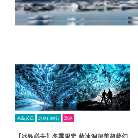
冰島必玩
冰島自由行
冰島
【冰島必去】冬季限定 藍冰洞超美超夢幻