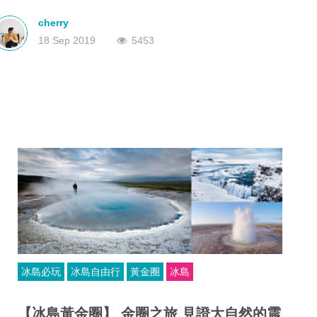
可錯過的景點，當中包括黃金圈、黑沙灘、藍湖溫泉等著名景點，
深圳
香港
而黃金圈三大奇景包括辛格韋德利國家公園、史托克間歇泉和古佛
中國
cherry
斯瀑布，這三個景點相距不遠，十分適合安排一日遊行程，都是冰
18 Sep 2019
5453
島必到景點！
冰島必玩
冰島自由行
黃金圈
冰島
【冰島黃金圈】 金圈之旅 見證大自然的震