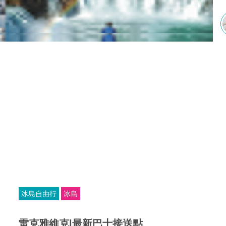
冰島自由行
冰島
雷克雅維克|最新巴士接送點