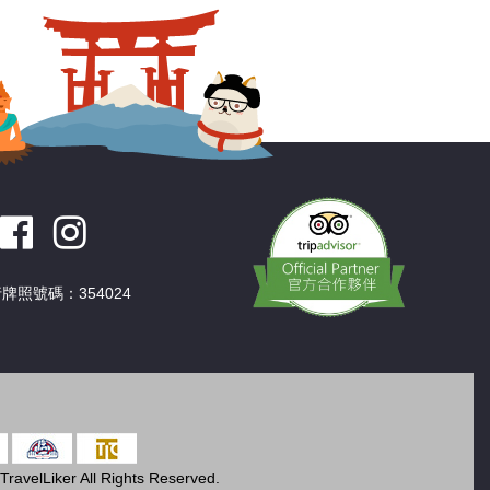
牌照號碼：354024
ravelLiker All Rights Reserved.