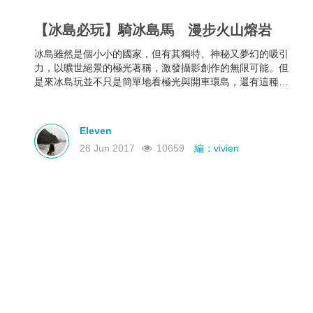
【冰島必玩】騎冰島馬 漫步火山熔岩
冰島雖然是個小小的國家，但有其獨特、神秘又夢幻的吸引
力，以曠世絕景的極光著稱，激發攝影創作的無限可能。但
是來冰島玩並不只是簡單地看極光與開車環島，還有這種獨
一無二的特別體驗！
Eleven
28 Jun 2017
10659
編：vivien