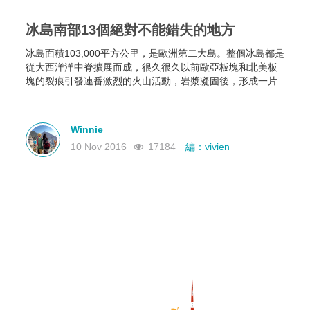
冰島南部13個絕對不能錯失的地方
冰島面積103,000平方公里，是歐洲第二大島。整個冰島都是
從大西洋洋中脊擴展而成，很久很久以前歐亞板塊和北美板
塊的裂痕引發連番激烈的火山活動，岩漿凝固後，形成一片
露出海平面的新天地。冰島在世界的地塊中屬於較晚形成，
也是除了紐西蘭最後一個被人類定居的大島。
Winnie
10 Nov 2016
17184
編：vivien