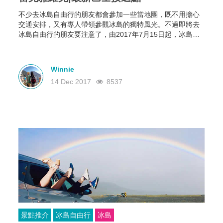
不少去冰島自由行的朋友都會參加一些當地團，既不用擔心
交通安排，又有專人帶領參觀冰島的獨特風光。不過即將去
冰島自由行的朋友要注意了，由2017年7月15日起，冰島首
都雷克雅未克(Reykjavík)市中心實施了全新的交通管制，所
有旅遊巴將不可駛進市中心的指定區域
Winnie
14 Dec 2017
8537
景點推介
冰島自由行
冰島