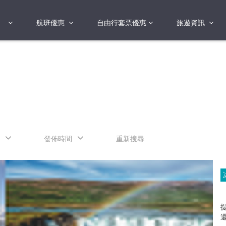
航班優惠
自由行套票優惠
旅遊資訊
2018年
2019年
亞洲
港澳地區 日本 
國
2017年
歐洲
2019年
美洲
FI蛋
澳洲
發佈時間
重新搜尋
險
非洲
其他