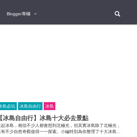
Blogger專欄
Blogger專欄
台北
台南
台中
台灣
泰
東京
大阪
京都
神戶
北海道
札幌
小樽
日本
登入/註冊
福岡
沖繩
登別
阿蘇
岡山
奈良
層雲峽
名古屋
鹿兒島
新宿
宮崎
金澤
富良野
四國
熊本
九州
首爾
釜山
濟州
韓國
曼谷
芭堤雅
華欣
清邁
清萊
大城府
泰國
素可泰
羅勇
其他
普吉
冰島必玩
冰島自由行
冰島
新加坡
【冰島自由行】冰島十大必去景點
新山
吉隆坡
馬六甲
狄臣港
檳城
馬來西亞
提起冰島，相信不少人都會想到北極光，但其實冰島除了北極光，
峴港
胡志明市
芽莊
越南
還有不少自然奇觀值得一一探索。小編特別為你整理了十大冰島不